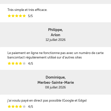
Très simple et très efficace.
i
i
i
i
i
5/5
Philippe,
Arlon
12 juillet 2026
Le paiement en ligne ne fonctionne pas avec un numéro de carte
bancontact régulièrement utilisé sur d'autres sites
i
i
i
i
i
4/5
Dominique,
Merbes-Sainte-Marie
08 juillet 2026
j'ai voulu payé en direct pas possible (Google et Edge)
i
i
i
i
i
4/5