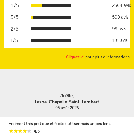
4/5
2564 avis
3/5
500 avis
2/5
99 avis
1/5
101 avis
Cliquez ici
pour plus d'informations
Joëlle,
Lasne-Chapelle-Saint-Lambert
05 août 2026
vraiment très pratique et facile à utiliser mais un peu lent.
i
i
i
i
i
4/5