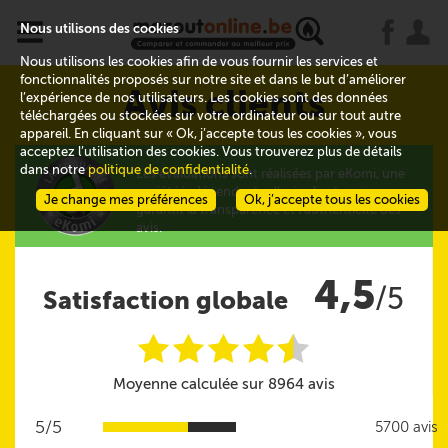
x
j
u
Nous utilisons des cookies
Nous utilisons les cookies afin de vous fournir les services et
fonctionnalités proposés sur notre site et dans le but d’améliorer
Avis clients
l’expérience de nos utilisateurs. Les cookies sont des données
téléchargées ou stockées sur votre ordinateur ou sur tout autre
appareil. En cliquant sur « Ok, j’accepte tous les cookies », vous
acceptez l’utilisation des cookies. Vous trouverez plus de détails
dans notre
politique de confidentialité
.
Les évaluations sont réalisées par eKomi, une
société indépendante d'avis clients qui
Je change mes préférences
Ok, j’accepte tous les cookies
garantit la transparence et l'authenticité des
avis.
4,5
/5
Satisfaction globale
i
i
i
i
i
@
Moyenne calculée sur 8964 avis
5/5
5700 avis