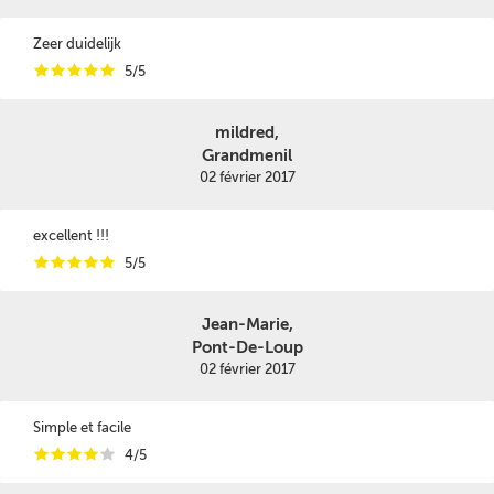
Zeer duidelijk
i
i
i
i
i
5/5
mildred,
Grandmenil
02 février 2017
excellent !!!
i
i
i
i
i
5/5
Jean-Marie,
Pont-De-Loup
02 février 2017
Simple et facile
i
i
i
i
i
4/5