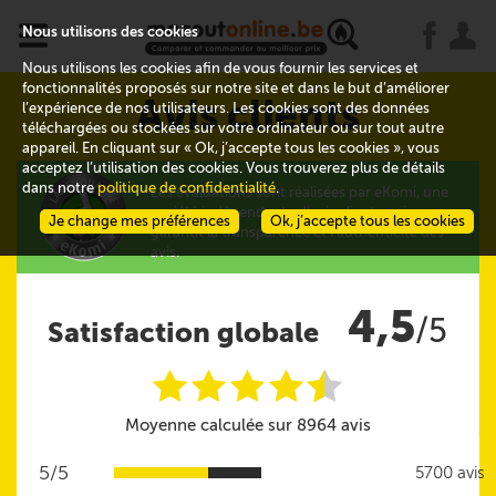
x
j
u
Nous utilisons des cookies
Nous utilisons les cookies afin de vous fournir les services et
fonctionnalités proposés sur notre site et dans le but d’améliorer
Avis clients
l’expérience de nos utilisateurs. Les cookies sont des données
téléchargées ou stockées sur votre ordinateur ou sur tout autre
appareil. En cliquant sur « Ok, j’accepte tous les cookies », vous
acceptez l’utilisation des cookies. Vous trouverez plus de détails
dans notre
politique de confidentialité
.
Les évaluations sont réalisées par eKomi, une
société indépendante d'avis clients qui
Je change mes préférences
Ok, j’accepte tous les cookies
garantit la transparence et l'authenticité des
avis.
4,5
/5
Satisfaction globale
i
i
i
i
i
@
Moyenne calculée sur 8964 avis
5/5
5700 avis