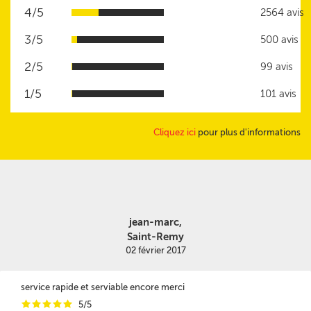
4/5
2564 avis
3/5
500 avis
2/5
99 avis
1/5
101 avis
Cliquez ici
pour plus d'informations
jean-marc,
Saint-Remy
02 février 2017
service rapide et serviable encore merci
i
i
i
i
i
5/5