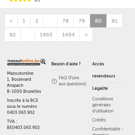
5/5
<
1
2
…
78
79
80
81
82
…
1493
1494
>
Besoin d'aide ?
Accès
Mazoutonline
revendeurs
FAQ (Foire
1, Boulevard
aux questions)
Anspach
Légalité
B-1000 Bruxelles
Conditions
Inscrite à la BCE
générales
sous le numéro
d'utilisation
0403.063.902
Crédits
TVA :
BE0403.063.902
Confidentialité -