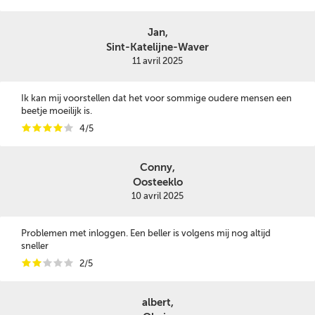
Jan,
Sint-Katelijne-Waver
11 avril 2025
Ik kan mij voorstellen dat het voor sommige oudere mensen een
beetje moeilijk is.
i
i
i
i
i
4/5
Conny,
Oosteeklo
10 avril 2025
Problemen met inloggen. Een beller is volgens mij nog altijd
sneller
i
i
i
i
i
2/5
albert,