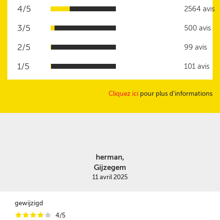
4/5
2564 avis
3/5
500 avis
2/5
99 avis
1/5
101 avis
Cliquez ici
pour plus d'informations
herman,
Gijzegem
11 avril 2025
gewijzigd
i
i
i
i
i
4/5