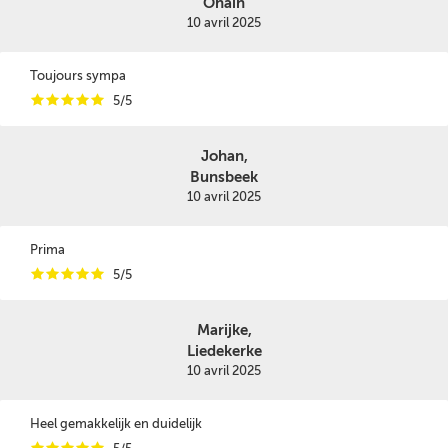
Ohain
10 avril 2025
Toujours sympa
i
i
i
i
i
5/5
Johan,
Bunsbeek
10 avril 2025
Prima
i
i
i
i
i
5/5
Marijke,
Liedekerke
10 avril 2025
Heel gemakkelijk en duidelijk
i
i
i
i
i