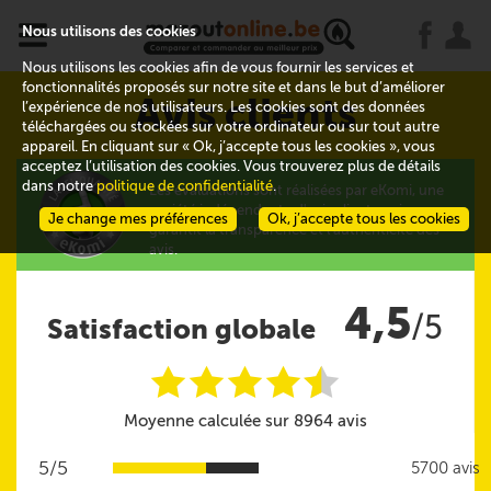
x
j
u
Nous utilisons des cookies
Nous utilisons les cookies afin de vous fournir les services et
fonctionnalités proposés sur notre site et dans le but d’améliorer
Avis clients
l’expérience de nos utilisateurs. Les cookies sont des données
téléchargées ou stockées sur votre ordinateur ou sur tout autre
appareil. En cliquant sur « Ok, j’accepte tous les cookies », vous
acceptez l’utilisation des cookies. Vous trouverez plus de détails
dans notre
politique de confidentialité
.
Les évaluations sont réalisées par eKomi, une
société indépendante d'avis clients qui
Je change mes préférences
Ok, j’accepte tous les cookies
garantit la transparence et l'authenticité des
avis.
4,5
/5
Satisfaction globale
i
i
i
i
i
@
Moyenne calculée sur 8964 avis
5/5
5700 avis