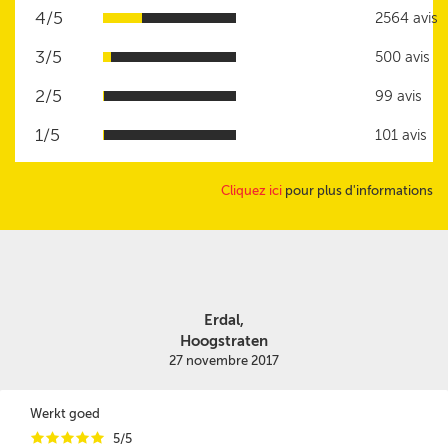
4/5
2564 avis
3/5
500 avis
2/5
99 avis
1/5
101 avis
Cliquez ici
pour plus d'informations
Erdal,
Hoogstraten
27 novembre 2017
Werkt goed
i
i
i
i
i
5/5