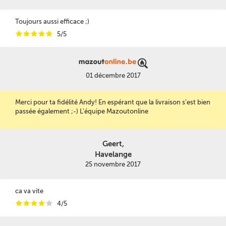
Toujours aussi efficace ;)
i
i
i
i
i
5/5
01 décembre 2017
Merci pour ta fidélité Andy! En espérant que la livraison s'est bien
passée également ;-) L'équipe Mazoutonline
Geert,
Havelange
25 novembre 2017
ca va vite
i
i
i
i
i
4/5