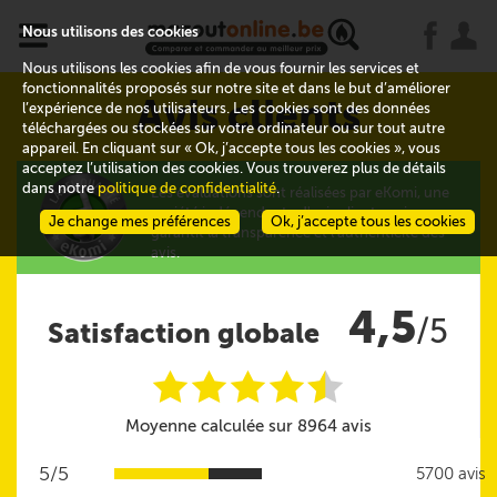
x
j
u
Nous utilisons des cookies
Nous utilisons les cookies afin de vous fournir les services et
fonctionnalités proposés sur notre site et dans le but d’améliorer
Avis clients
l’expérience de nos utilisateurs. Les cookies sont des données
téléchargées ou stockées sur votre ordinateur ou sur tout autre
appareil. En cliquant sur « Ok, j’accepte tous les cookies », vous
acceptez l’utilisation des cookies. Vous trouverez plus de détails
dans notre
politique de confidentialité
.
Les évaluations sont réalisées par eKomi, une
société indépendante d'avis clients qui
Je change mes préférences
Ok, j’accepte tous les cookies
garantit la transparence et l'authenticité des
avis.
4,5
/5
Satisfaction globale
i
i
i
i
i
@
Moyenne calculée sur 8964 avis
5/5
5700 avis