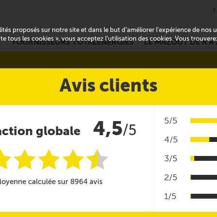
alités proposés sur notre site et dans le but d’améliorer l’expérience de nos
pte tous les cookies », vous acceptez l’utilisation des cookies. Vous trouver
T
FOURNISSEURS TOTALENERGIES
LE MAZOUT DE A À 
Avis clients
5/5
4,5
/5
action globale
4/5
i
i
i
i
i
@
3/5
2/5
oyenne calculée sur 8964 avis
1/5