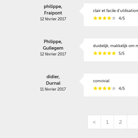
philippe,
clair et facile d'utilisatio
Fraipont
i
i
i
i
i
4/5
12 février 2017
Philippe,
duidelijk, makkelijk om
Gullegem
i
i
i
i
i
5/5
12 février 2017
didier,
convivial
Durnal
i
i
i
i
i
4/5
11 février 2017
<
1
2
…