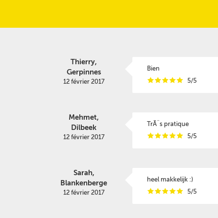
Thierry,
Bien
Gerpinnes
i
i
i
i
i
5/5
12 février 2017
Mehmet,
TrÃ¨s pratique
Dilbeek
i
i
i
i
i
5/5
12 février 2017
Sarah,
heel makkelijk :)
Blankenberge
i
i
i
i
i
5/5
12 février 2017