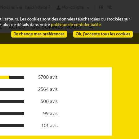
Nous suivre
Besoin d'aide ?
Mon compte
FR
NL
 utilisateurs. Les cookies sont des données téléchargées ou stockées sur
ez plus de détails dans notre
politique de confidentialité
.
Z
ACTUS
QUI SOMMES-NOUS?
r
Je change mes préférences
Ok, j’accepte tous les cookies
5700 avis
2564 avis
500 avis
99 avis
101 avis