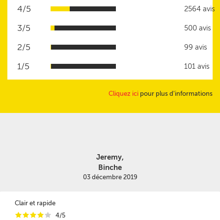
4/5
2564 avis
3/5
500 avis
2/5
99 avis
1/5
101 avis
Cliquez ici
pour plus d'informations
Jeremy,
Binche
03 décembre 2019
Clair et rapide
i
i
i
i
i
4/5