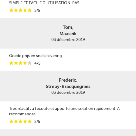
SIMPLE ET FACILE D UTILISATION. RAS
i
i
i
i
i
5/5
Tom,
Maaseik
03 décembre 2019
Goede prijs en snelle levering
i
i
i
i
i
4/5
Frederic,
Strépy-Bracquegnies
03 décembre 2019
Tres réactif , a l écoute et apporte une solution rapidement. A
recommander
i
i
i
i
i
5/5