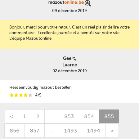
09 décembre 2019
Bonjour, merci pour votre retour. C'est un réel plaisir de lire votre
commentaire ! Excellente journée et à bientôt sur notre site.
L'équipe Mazoutonline
Geert,
Laarne
02 décembre 2019
Heel eenvoudig mazout bestellen
i
i
i
i
i
4/5
<
1
2
…
853
854
855
856
857
…
1493
1494
>