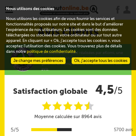
x
j
u
Nous utilisons des cookies
Nous utilisons les cookies afin de vous fournir les services et
fonctionnalités proposés sur notre site et dans le but d’améliorer
Avis clients
l’expérience de nos utilisateurs. Les cookies sont des données
téléchargées ou stockées sur votre ordinateur ou sur tout autre
appareil. En cliquant sur « Ok, j’accepte tous les cookies », vous
acceptez l’utilisation des cookies. Vous trouverez plus de détails
dans notre
politique de confidentialité
.
Les évaluations sont réalisées par eKomi, une
société indépendante d'avis clients qui
Je change mes préférences
Ok, j’accepte tous les cookies
garantit la transparence et l'authenticité des
avis.
4,5
/5
Satisfaction globale
i
i
i
i
i
@
Moyenne calculée sur 8964 avis
5/5
5700 avis