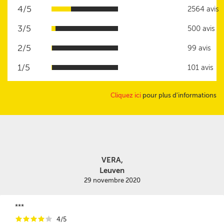
4/5
2564 avis
3/5
500 avis
2/5
99 avis
1/5
101 avis
Cliquez ici
pour plus d'informations
VERA,
Leuven
29 novembre 2020
***
i
i
i
i
i
4/5