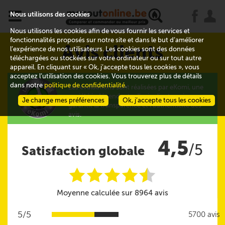
x
j
u
Nous utilisons des cookies
Nous utilisons les cookies afin de vous fournir les services et
fonctionnalités proposés sur notre site et dans le but d’améliorer
Avis clients
l’expérience de nos utilisateurs. Les cookies sont des données
téléchargées ou stockées sur votre ordinateur ou sur tout autre
appareil. En cliquant sur « Ok, j’accepte tous les cookies », vous
acceptez l’utilisation des cookies. Vous trouverez plus de détails
dans notre
politique de confidentialité
.
Les évaluations sont réalisées par eKomi, une
société indépendante d'avis clients qui
Je change mes préférences
Ok, j’accepte tous les cookies
garantit la transparence et l'authenticité des
avis.
4,5
/5
Satisfaction globale
i
i
i
i
i
@
Moyenne calculée sur 8964 avis
5/5
5700 avis