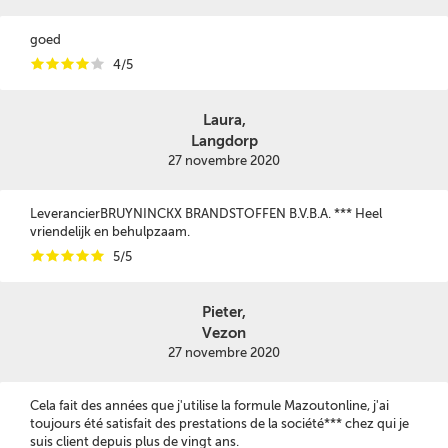
goed
i
i
i
i
i
4/5
Laura,
Langdorp
27 novembre 2020
LeverancierBRUYNINCKX BRANDSTOFFEN B.V.B.A. *** Heel
vriendelijk en behulpzaam.
i
i
i
i
i
5/5
Pieter,
Vezon
27 novembre 2020
Cela fait des années que j'utilise la formule Mazoutonline, j'ai
toujours été satisfait des prestations de la société*** chez qui je
suis client depuis plus de vingt ans.