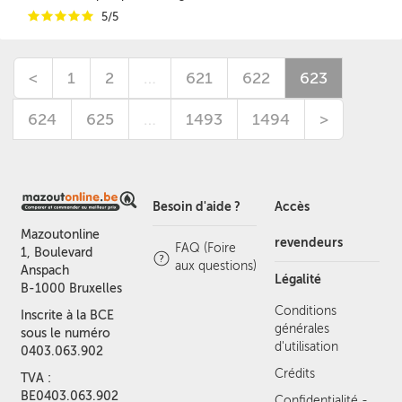
i
i
i
i
i
5/5
<
1
2
…
621
622
623
624
625
…
1493
1494
>
Besoin d'aide ?
Accès
Mazoutonline
revendeurs
FAQ (Foire
1, Boulevard
aux questions)
Anspach
Légalité
B-1000 Bruxelles
Conditions
Inscrite à la BCE
générales
sous le numéro
d'utilisation
0403.063.902
Crédits
TVA :
BE0403.063.902
Confidentialité -