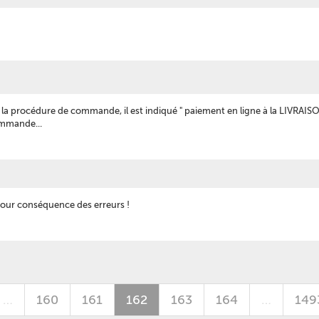
la procédure de commande, il est indiqué " paiement en ligne à la LIVRAISON
commande...
pour conséquence des erreurs !
…
160
161
162
163
164
…
149