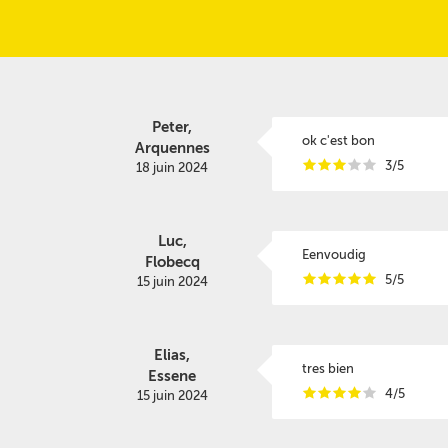
Peter,
ok c'est bon
Arquennes
i
i
i
i
i
3/5
18 juin 2024
Luc,
Eenvoudig
Flobecq
i
i
i
i
i
5/5
15 juin 2024
Elias,
tres bien
Essene
i
i
i
i
i
4/5
15 juin 2024