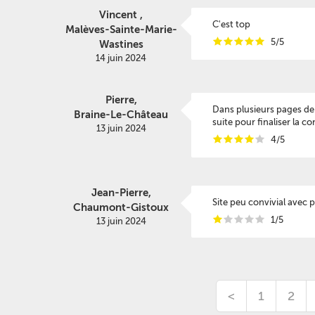
Vincent ,
C'est top
Malèves-Sainte-Marie-
i
i
i
i
i
5/5
Wastines
14 juin 2024
Pierre,
Dans plusieurs pages de 
Braine-Le-Château
suite pour finaliser la 
13 juin 2024
i
i
i
i
i
4/5
Jean-Pierre,
Site peu convivial avec 
Chaumont-Gistoux
i
i
i
i
i
1/5
13 juin 2024
<
1
2