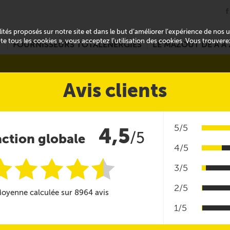
alités proposés sur notre site et dans le but d’améliorer l’expérience de nos
pte tous les cookies », vous acceptez l’utilisation des cookies. Vous trouver
T
FOURNISSEURS TOTALENERGIES
LE MAZOUT DE A À 
Avis clients
5/5
4,5
/5
action globale
4/5
i
i
i
i
i
@
3/5
2/5
oyenne calculée sur 8964 avis
1/5