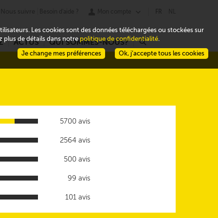
Nous suivre
Besoin d'aide ?
Mon compte
FR
NL
 utilisateurs. Les cookies sont des données téléchargées ou stockées sur
ez plus de détails dans notre
politique de confidentialité
.
Z
ACTUS
QUI SOMMES-NOUS?
r
Je change mes préférences
Ok, j’accepte tous les cookies
5700 avis
2564 avis
500 avis
99 avis
101 avis