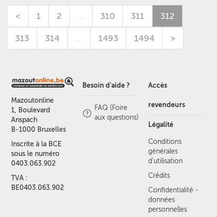
<
1
2
…
310
311
312
313
314
…
1493
1494
>
Besoin d'aide ?
Accès
Mazoutonline
revendeurs
FAQ (Foire
1, Boulevard
aux questions)
Anspach
Légalité
B-1000 Bruxelles
Conditions
Inscrite à la BCE
générales
sous le numéro
d'utilisation
0403.063.902
Crédits
TVA :
BE0403.063.902
Confidentialité -
données
personnelles