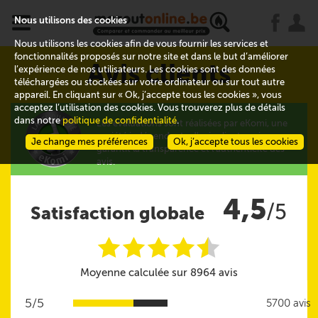
x
j
u
Nous utilisons des cookies
Nous utilisons les cookies afin de vous fournir les services et
fonctionnalités proposés sur notre site et dans le but d’améliorer
Avis clients
l’expérience de nos utilisateurs. Les cookies sont des données
téléchargées ou stockées sur votre ordinateur ou sur tout autre
appareil. En cliquant sur « Ok, j’accepte tous les cookies », vous
acceptez l’utilisation des cookies. Vous trouverez plus de détails
dans notre
politique de confidentialité
.
Les évaluations sont réalisées par eKomi, une
société indépendante d'avis clients qui
Je change mes préférences
Ok, j’accepte tous les cookies
garantit la transparence et l'authenticité des
avis.
4,5
/5
Satisfaction globale
i
i
i
i
i
@
Moyenne calculée sur 8964 avis
5/5
5700 avis