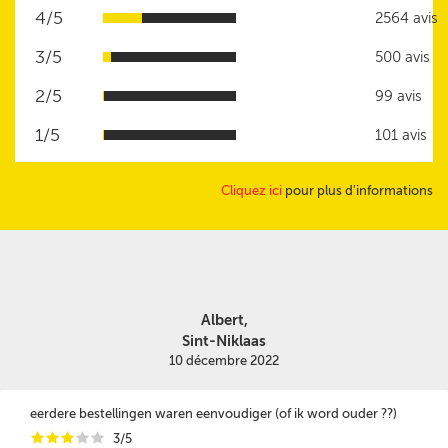
4/5
2564 avis
3/5
500 avis
2/5
99 avis
1/5
101 avis
Cliquez ici
pour plus d'informations
Albert,
Sint-Niklaas
10 décembre 2022
eerdere bestellingen waren eenvoudiger (of ik word ouder ??)
i
i
i
i
i
3/5