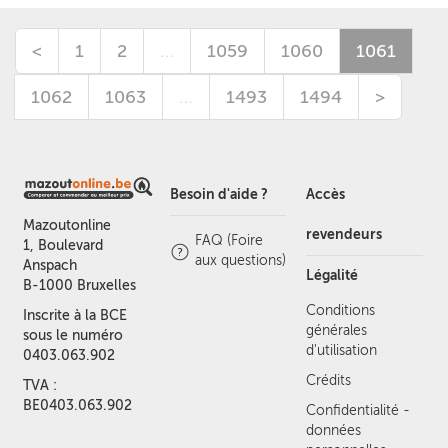
<
1
2
…
1059
1060
1061
1062
1063
…
1493
1494
>
Besoin d'aide ?
Accès
Mazoutonline
revendeurs
FAQ (Foire
1, Boulevard
aux questions)
Anspach
Légalité
B-1000 Bruxelles
Conditions
Inscrite à la BCE
générales
sous le numéro
d'utilisation
0403.063.902
Crédits
TVA :
BE0403.063.902
Confidentialité -
données