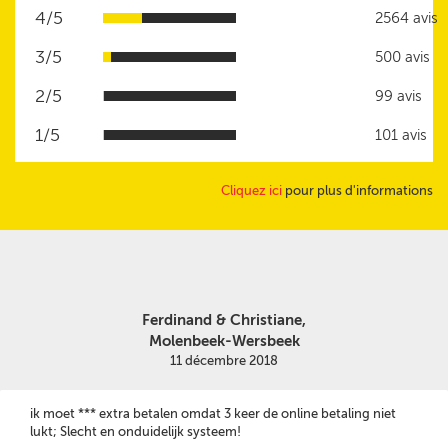
4/5
2564 avis
3/5
500 avis
2/5
99 avis
1/5
101 avis
Cliquez ici
pour plus d'informations
Ferdinand & Christiane,
Molenbeek-Wersbeek
11 décembre 2018
ik moet *** extra betalen omdat 3 keer de online betaling niet
lukt; Slecht en onduidelijk systeem!