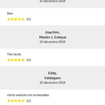
10 décembre 2018
Bien
i
i
i
i
i
5/5
Joachim,
Meslin-L Evêque
10 décembre 2018
Très facile.
i
i
i
i
i
5/5
Eddy,
Veldegem
10 décembre 2018
vlotte website om te bestellen
i
i
i
i
i
5/5