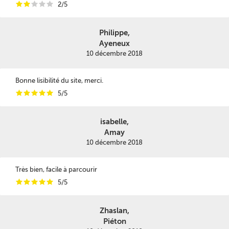
i
i
i
i
i
2/5
Philippe,
Ayeneux
10 décembre 2018
Bonne lisibilité du site, merci.
i
i
i
i
i
5/5
isabelle,
Amay
10 décembre 2018
Très bien, facile à parcourir
i
i
i
i
i
5/5
Zhaslan,
Piéton