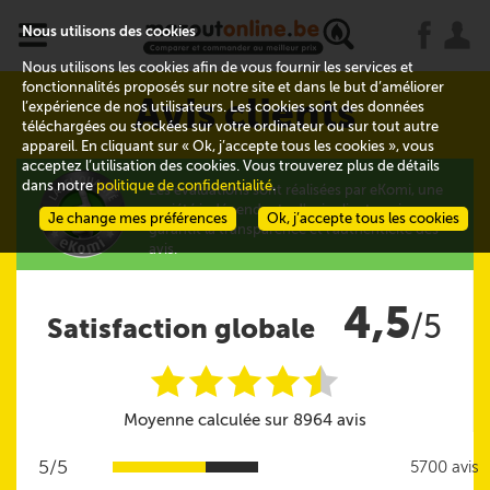
x
j
u
Nous utilisons des cookies
Nous utilisons les cookies afin de vous fournir les services et
fonctionnalités proposés sur notre site et dans le but d’améliorer
Avis clients
l’expérience de nos utilisateurs. Les cookies sont des données
téléchargées ou stockées sur votre ordinateur ou sur tout autre
appareil. En cliquant sur « Ok, j’accepte tous les cookies », vous
acceptez l’utilisation des cookies. Vous trouverez plus de détails
dans notre
politique de confidentialité
.
Les évaluations sont réalisées par eKomi, une
société indépendante d'avis clients qui
Je change mes préférences
Ok, j’accepte tous les cookies
garantit la transparence et l'authenticité des
avis.
4,5
/5
Satisfaction globale
i
i
i
i
i
@
Moyenne calculée sur 8964 avis
5/5
5700 avis