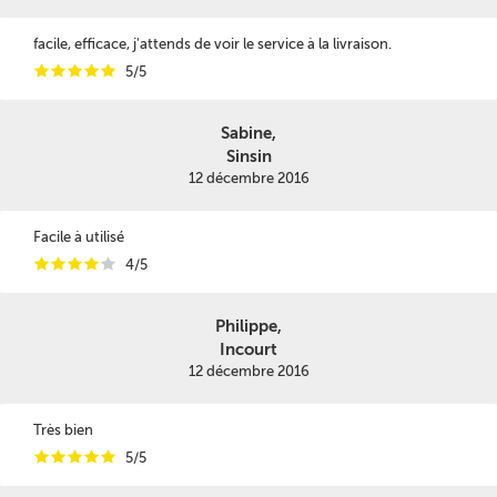
facile, efficace, j'attends de voir le service à la livraison.
i
i
i
i
i
5/5
Sabine,
Sinsin
12 décembre 2016
Facile à utilisé
i
i
i
i
i
4/5
Philippe,
Incourt
12 décembre 2016
Très bien
i
i
i
i
i
5/5