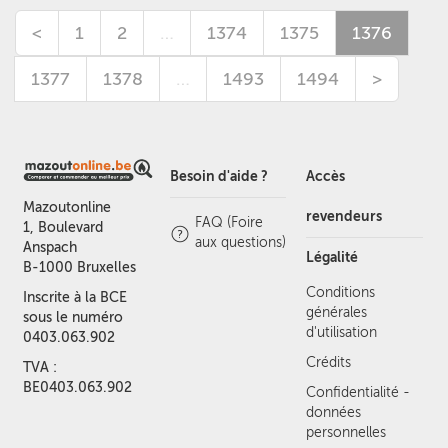
<
1
2
…
1374
1375
1376
1377
1378
…
1493
1494
>
Besoin d'aide ?
Accès
Mazoutonline
revendeurs
FAQ (Foire
1, Boulevard
aux questions)
Anspach
Légalité
B-1000 Bruxelles
Conditions
Inscrite à la BCE
générales
sous le numéro
d'utilisation
0403.063.902
Crédits
TVA :
BE0403.063.902
Confidentialité -
données
personnelles