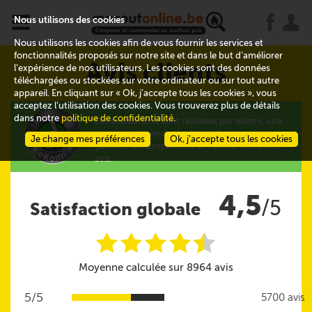
x
j
u
Nous utilisons des cookies
Nous utilisons les cookies afin de vous fournir les services et
fonctionnalités proposés sur notre site et dans le but d’améliorer
Avis clients
l’expérience de nos utilisateurs. Les cookies sont des données
téléchargées ou stockées sur votre ordinateur ou sur tout autre
appareil. En cliquant sur « Ok, j’accepte tous les cookies », vous
acceptez l’utilisation des cookies. Vous trouverez plus de détails
dans notre
politique de confidentialité
.
Les évaluations sont réalisées par eKomi, une
société indépendante d'avis clients qui
Je change mes préférences
Ok, j’accepte tous les cookies
garantit la transparence et l'authenticité des
avis.
4,5
/5
Satisfaction globale
i
i
i
i
i
@
Moyenne calculée sur 8964 avis
5/5
5700 avis