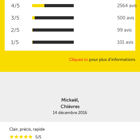
4/5
2564 avis
3/5
500 avis
2/5
99 avis
1/5
101 avis
Cliquez ici
pour plus d'informations
Mickaël,
Chièvres
14 décembre 2016
Clair, précis, rapide
i
i
i
i
i
5/5