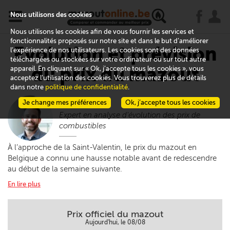
x
j
u
Nous utilisons des cookies
Nous utilisons les cookies afin de vous fournir les services et
fonctionnalités proposés sur notre site et dans le but d’améliorer
Evolution et prévision
l’expérience de nos utilisateurs. Les cookies sont des données
téléchargées ou stockées sur votre ordinateur ou sur tout autre
du prix du mazout
appareil. En cliquant sur « Ok, j’accepte tous les cookies », vous
acceptez l’utilisation des cookies. Vous trouverez plus de détails
dans notre
politique de confidentialité
.
Thibaut
Je change mes préférences
Ok, j’accepte tous les cookies
Expert en analyse d'évolution des prix de
combustibles
À l’approche de la Saint-Valentin, le prix du mazout en
Belgique a connu une hausse notable avant de redescendre
au début de la semaine suivante.
En lire plus
Prix officiel du mazout
Aujourd'hui, le 08/08