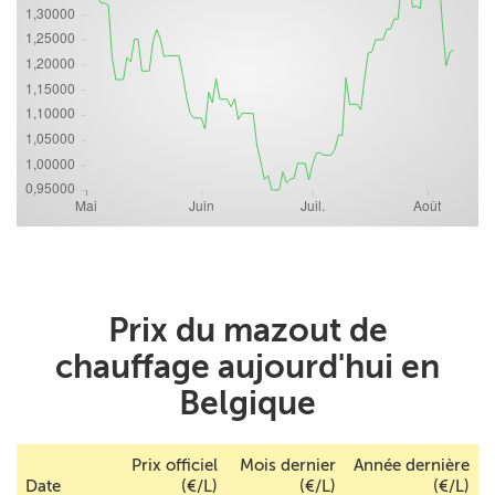
Prix du mazout de
chauffage aujourd'hui en
Belgique
Prix officiel
Mois dernier
Année dernière
Date
(€/L)
(€/L)
(€/L)