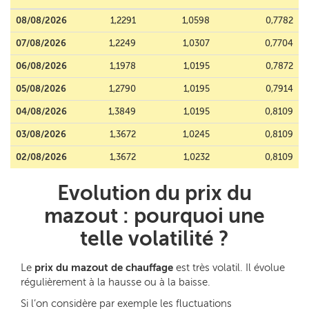
08/08/2026
1,2291
1,0598
0,7782
07/08/2026
1,2249
1,0307
0,7704
06/08/2026
1,1978
1,0195
0,7872
05/08/2026
1,2790
1,0195
0,7914
04/08/2026
1,3849
1,0195
0,8109
03/08/2026
1,3672
1,0245
0,8109
02/08/2026
1,3672
1,0232
0,8109
Evolution du prix du
mazout : pourquoi une
telle volatilité ?
Le
prix du mazout de chauffage
est très volatil. Il évolue
régulièrement à la hausse ou à la baisse.
Si l’on considère par exemple les fluctuations