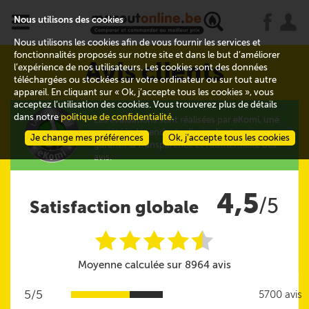
x
j
u
Nous utilisons des cookies
Nous utilisons les cookies afin de vous fournir les services et
fonctionnalités proposés sur notre site et dans le but d’améliorer
Avis clients
l’expérience de nos utilisateurs. Les cookies sont des données
téléchargées ou stockées sur votre ordinateur ou sur tout autre
appareil. En cliquant sur « Ok, j’accepte tous les cookies », vous
acceptez l’utilisation des cookies. Vous trouverez plus de détails
dans notre
politique de confidentialité
.
Les évaluations sont réalisées par eKomi, une
société indépendante d'avis clients qui
Je change mes préférences
Ok, j’accepte tous les cookies
garantit la transparence et l'authenticité des
avis.
4,5
/5
Satisfaction globale
i
i
i
i
i
@
Moyenne calculée sur 8964 avis
5/5
5700 avis