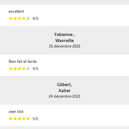
excellent
i
i
i
i
i
4/5
Fabienne ,
Wavreille
25 décembre 2021
Bien fait et facile.
i
i
i
i
i
4/5
Gilbert,
Aalter
24 décembre 2021
zeer vlot
i
i
i
i
i
5/5