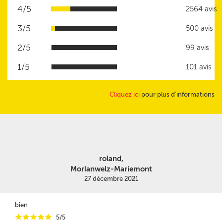
4/5
2564 avis
3/5
500 avis
2/5
99 avis
1/5
101 avis
Cliquez ici
pour plus d'informations
roland,
Morlanwelz-Mariemont
27 décembre 2021
bien
i
i
i
i
i
5/5