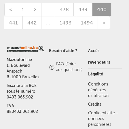
<
1
2
…
438
439
440
441
442
…
1493
1494
>
Besoin d'aide ?
Accès
Mazoutonline
revendeurs
FAQ (Foire
1, Boulevard
aux questions)
Anspach
Légalité
B-1000 Bruxelles
Conditions
Inscrite à la BCE
générales
sous le numéro
d'utilisation
0403.063.902
Crédits
TVA :
BE0403.063.902
Confidentialité -
données
personnelles