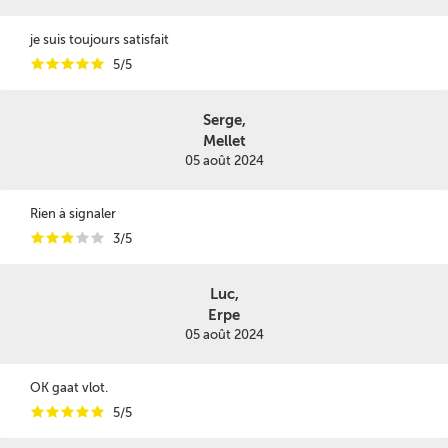
je suis toujours satisfait
i
i
i
i
i
5/5
Serge,
Mellet
05 août 2024
Rien à signaler
i
i
i
i
i
3/5
Luc,
Erpe
05 août 2024
OK gaat vlot.
i
i
i
i
i
5/5