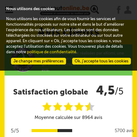
x
j
u
Nous utilisons des cookies
Nous utilisons les cookies afin de vous fournir les services et
fonctionnalités proposés sur notre site et dans le but d’améliorer
Avis clients
l’expérience de nos utilisateurs. Les cookies sont des données
téléchargées ou stockées sur votre ordinateur ou sur tout autre
appareil. En cliquant sur « Ok, j’accepte tous les cookies », vous
acceptez l’utilisation des cookies. Vous trouverez plus de détails
dans notre
politique de confidentialité
.
Les évaluations sont réalisées par eKomi, une
société indépendante d'avis clients qui
Je change mes préférences
Ok, j’accepte tous les cookies
garantit la transparence et l'authenticité des
avis.
4,5
/5
Satisfaction globale
i
i
i
i
i
@
Moyenne calculée sur 8964 avis
5/5
5700 avis