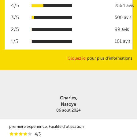
4/5
2564 avis
3/5
500 avis
2/5
99 avis
1/5
101 avis
Cliquez ici
pour plus d'informations
Charles,
Natoye
06 août 2024
première expérience. Facilité d'utilisation
i
i
i
i
i
4/5