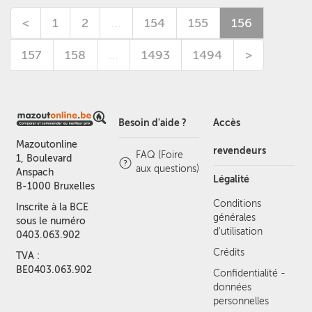
<
1
2
…
154
155
156
157
158
…
1493
1494
>
Besoin d'aide ?
Accès
Mazoutonline
revendeurs
FAQ (Foire
1, Boulevard
aux questions)
Anspach
Légalité
B-1000 Bruxelles
Conditions
Inscrite à la BCE
générales
sous le numéro
d'utilisation
0403.063.902
Crédits
TVA :
BE0403.063.902
Confidentialité -
données
personnelles