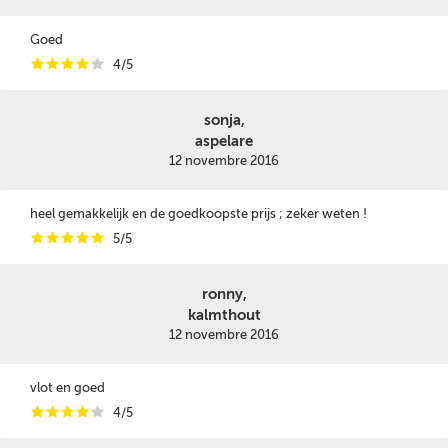
Goed
i
i
i
i
i
4/5
sonja,
aspelare
12 novembre 2016
heel gemakkelijk en de goedkoopste prijs ; zeker weten !
i
i
i
i
i
5/5
ronny,
kalmthout
12 novembre 2016
vlot en goed
i
i
i
i
i
4/5