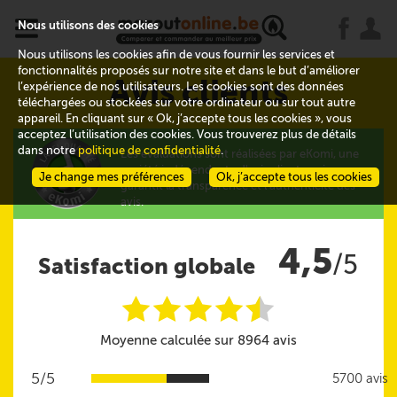
x
j
u
Nous utilisons des cookies
Nous utilisons les cookies afin de vous fournir les services et
fonctionnalités proposés sur notre site et dans le but d’améliorer
Avis clients
l’expérience de nos utilisateurs. Les cookies sont des données
téléchargées ou stockées sur votre ordinateur ou sur tout autre
appareil. En cliquant sur « Ok, j’accepte tous les cookies », vous
acceptez l’utilisation des cookies. Vous trouverez plus de détails
dans notre
politique de confidentialité
.
Les évaluations sont réalisées par eKomi, une
société indépendante d'avis clients qui
Je change mes préférences
Ok, j’accepte tous les cookies
garantit la transparence et l'authenticité des
avis.
4,5
/5
Satisfaction globale
i
i
i
i
i
@
Moyenne calculée sur 8964 avis
5/5
5700 avis