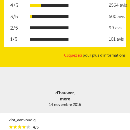
4/5
2564 avis
3/5
500 avis
2/5
99 avis
1/5
101 avis
Cliquez ici
pour plus d'informations
d'hauwer,
mere
14 novembre 2016
vlot,,eenvoudig
i
i
i
i
i
4/5