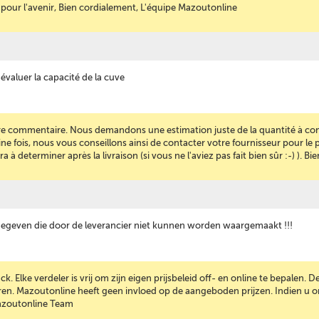
 pour l'avenir, Bien cordialement, L'équipe Mazoutonline
r évaluer la capacité de la cuve
re commentaire. Nous demandons une estimation juste de la quantité à co
ine fois, nous vous conseillons ainsi de contacter votre fournisseur pour le 
 determiner après la livraison (si vous ne l'aviez pas fait bien sûr :-) ). B
egeven die door de leverancier niet kunnen worden waargemaakt !!!
 Elke verdeler is vrij om zijn eigen prijsbeleid off- en online te bepalen. D
ren. Mazoutonline heeft geen invloed op de aangeboden prijzen. Indien u on
Mazoutonline Team