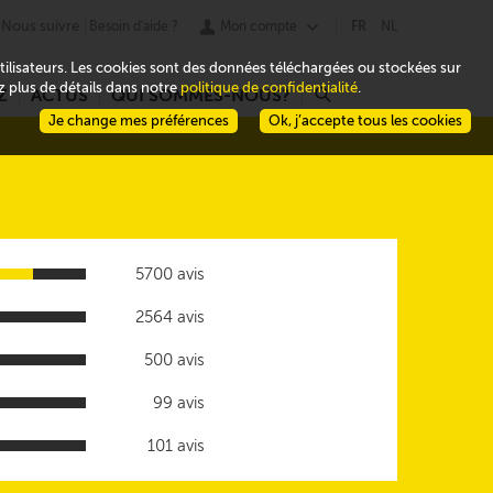
Nous suivre
Besoin d'aide ?
Mon compte
FR
NL
 utilisateurs. Les cookies sont des données téléchargées ou stockées sur
ez plus de détails dans notre
politique de confidentialité
.
Z
ACTUS
QUI SOMMES-NOUS?
r
Je change mes préférences
Ok, j’accepte tous les cookies
5700 avis
2564 avis
500 avis
99 avis
101 avis