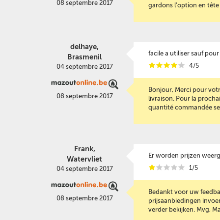
08 septembre 2017
gardons l'option en tête
delhaye,
facile a utiliser sauf pou
Brasmenil
i
i
i
i
i
4/5
04 septembre 2017
Bonjour, Merci pour vot
08 septembre 2017
livraison. Pour la procha
quantité commandée sera à
Frank,
Er worden prijzen weerg
Watervliet
i
i
i
i
i
1/5
04 septembre 2017
Bedankt voor uw feedback.
08 septembre 2017
prijsaanbiedingen invoe
verder bekijken. Mvg, 