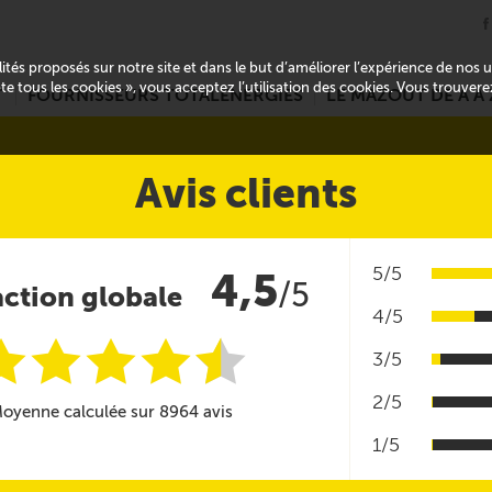
alités proposés sur notre site et dans le but d’améliorer l’expérience de nos
pte tous les cookies », vous acceptez l’utilisation des cookies. Vous trouver
T
FOURNISSEURS TOTALENERGIES
LE MAZOUT DE A À 
Avis clients
5/5
4,5
/5
action globale
4/5
i
i
i
i
i
@
3/5
2/5
oyenne calculée sur 8964 avis
1/5