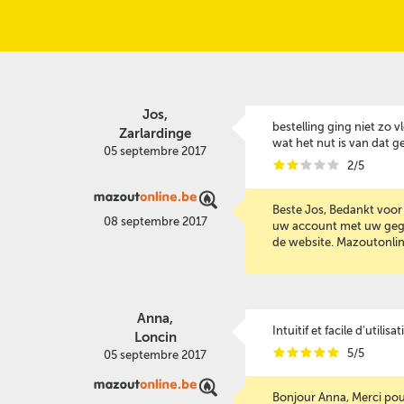
Jos,
bestelling ging niet zo
Zarlardinge
wat het nut is van dat ge
05 septembre 2017
i
i
i
i
i
2/5
Beste Jos, Bedankt voor
08 septembre 2017
uw account met uw gegev
de website. Mazoutonli
Anna,
Intuitif et facile d'util
Loncin
i
i
i
i
i
5/5
05 septembre 2017
Bonjour Anna, Merci pour