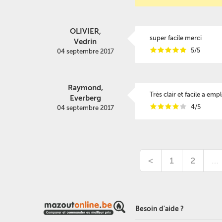
OLIVIER,
super facile merci
Vedrin
i
i
i
i
i
5/5
04 septembre 2017
Raymond,
Très clair et facile a emp
Everberg
i
i
i
i
i
4/5
04 septembre 2017
<
1
2
…
Besoin d'aide ?