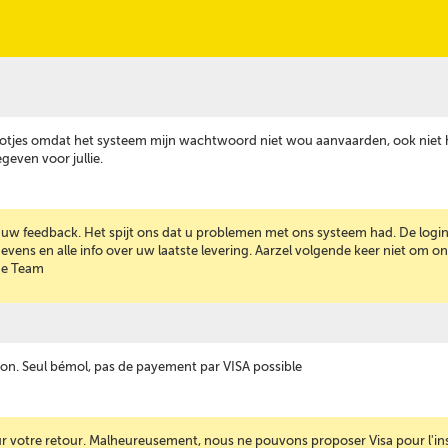
 vlotjes omdat het systeem mijn wachtwoord niet wou aanvaarden, ook niet
geven voor jullie.
 uw feedback. Het spijt ons dat u problemen met ons systeem had. De login
ens en alle info over uw laatste levering. Aarzel volgende keer niet om on
ne Team
isation. Seul bémol, pas de payement par VISA possible
 votre retour. Malheureusement, nous ne pouvons proposer Visa pour l'insta