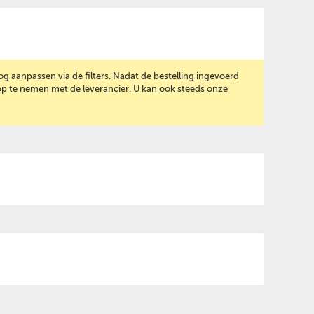
g aanpassen via de filters. Nadat de bestelling ingevoerd
p te nemen met de leverancier. U kan ook steeds onze