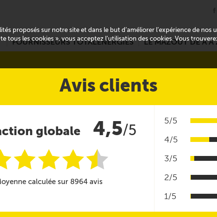
alités proposés sur notre site et dans le but d’améliorer l’expérience de nos
pte tous les cookies », vous acceptez l’utilisation des cookies. Vous trouver
T
FOURNISSEURS TOTALENERGIES
LE MAZOUT DE A À 
Avis clients
5/5
4,5
/5
action globale
4/5
i
i
i
i
i
@
3/5
2/5
oyenne calculée sur 8964 avis
1/5