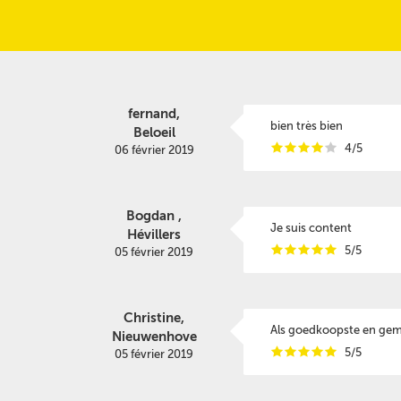
fernand,
bien très bien
Beloeil
i
i
i
i
i
4/5
06 février 2019
Bogdan ,
Je suis content
Hévillers
i
i
i
i
i
5/5
05 février 2019
Christine,
Als goedkoopste en gema
Nieuwenhove
i
i
i
i
i
5/5
05 février 2019