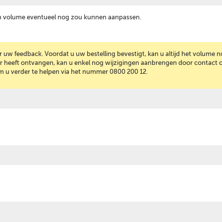
mijn volume eventueel nog zou kunnen aanpassen.
w feedback. Voordat u uw bestelling bevestigt, kan u altijd het volume no
 heeft ontvangen, kan u enkel nog wijzigingen aanbrengen door contact o
 u verder te helpen via het nummer 0800 200 12.