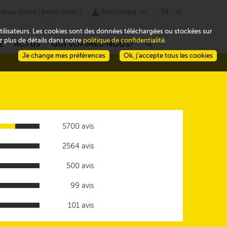
Nous suivre
Besoin d'aide ?
Mon compte
FR
NL
 utilisateurs. Les cookies sont des données téléchargées ou stockées sur
ez plus de détails dans notre
politique de confidentialité
.
Z
ACTUS
QUI SOMMES-NOUS?
r
Je change mes préférences
Ok, j’accepte tous les cookies
5700 avis
2564 avis
500 avis
99 avis
101 avis