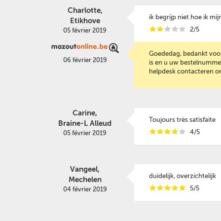
Charlotte,
ik begrijp niet hoe ik 
Etikhove
i
i
i
i
i
2/5
05 février 2019
Goededag, bedankt voor u
06 février 2019
is en u uw bestelnummer
helpdesk contacteren om
Carine,
Toujours très satisfaite
Braine-L Alleud
i
i
i
i
i
4/5
05 février 2019
Vangeel,
duidelijk, overzichtelijk
Mechelen
i
i
i
i
i
5/5
04 février 2019