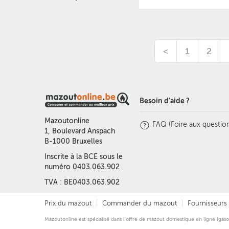
<
1
2
Besoin d'aide ?
Mazoutonline
FAQ (Foire aux question
1, Boulevard Anspach
B-1000 Bruxelles
Inscrite à la BCE sous le
numéro 0403.063.902
TVA : BE0403.063.902
Prix du mazout
Commander du mazout
Fournisseurs 
Mazoutonline est spécialisé dans l'offre de mazout domestique en ligne (gaso