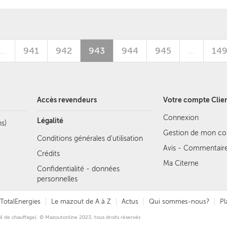
…
941
942
943
944
945
…
14
Accès revendeurs
Votre compte Clie
Connexion
Légalité
s)
Gestion de mon c
Conditions générales d'utilisation
Avis - Commentair
Crédits
Ma Citerne
Confidentialité - données
personnelles
TotalEnergies
Le mazout de A à Z
Actus
Qui sommes-nous?
Pl
il de chauffage). © Mazoutonline 2023, tous droits réservés