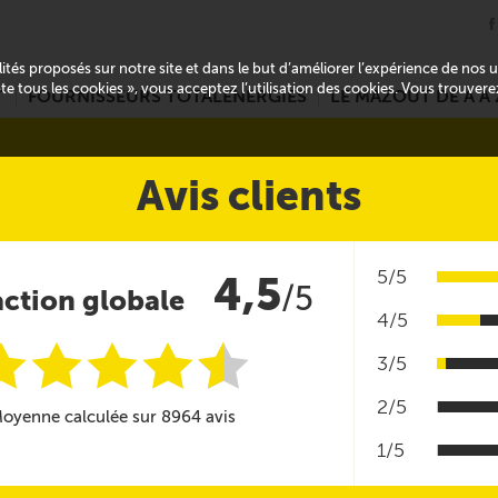
alités proposés sur notre site et dans le but d’améliorer l’expérience de nos
pte tous les cookies », vous acceptez l’utilisation des cookies. Vous trouver
T
FOURNISSEURS TOTALENERGIES
LE MAZOUT DE A À 
Avis clients
5/5
4,5
/5
action globale
4/5
i
i
i
i
i
@
3/5
2/5
oyenne calculée sur 8964 avis
1/5