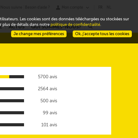
Nous suivre
Besoin d'aide ?
Mon compte
FR
NL
 utilisateurs. Les cookies sont des données téléchargées ou stockées sur
ez plus de détails dans notre
politique de confidentialité
.
Z
ACTUS
QUI SOMMES-NOUS?
r
Je change mes préférences
Ok, j’accepte tous les cookies
5700 avis
2564 avis
500 avis
99 avis
101 avis