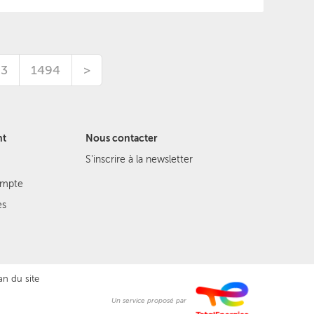
93
1494
>
nt
Nous contacter
S'inscrire à la newsletter
ompte
es
an du site
Un service proposé par