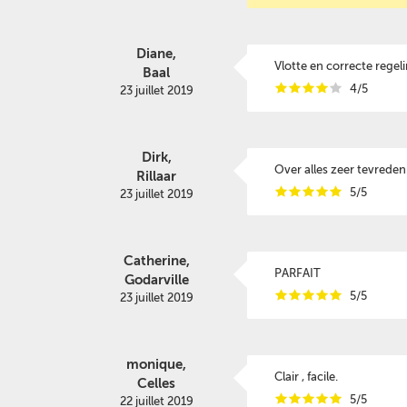
Diane,
Vlotte en correcte regel
Baal
i
i
i
i
i
4/5
23 juillet 2019
Dirk,
Over alles zeer tevreden
Rillaar
i
i
i
i
i
5/5
23 juillet 2019
Catherine,
PARFAIT
Godarville
i
i
i
i
i
5/5
23 juillet 2019
monique,
Clair , facile.
Celles
i
i
i
i
i
5/5
22 juillet 2019