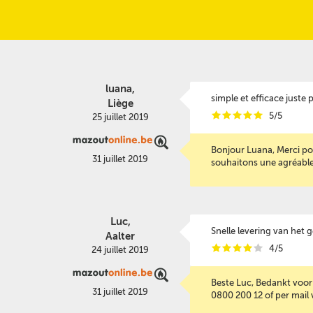
luana,
simple et efficace juste
Liège
i
i
i
i
i
5/5
25 juillet 2019
Bonjour Luana, Merci po
31 juillet 2019
souhaitons une agréable 
Luc,
Snelle levering van het
Aalter
i
i
i
i
i
4/5
24 juillet 2019
Beste Luc, Bedankt voor 
31 juillet 2019
0800 200 12 of per mail