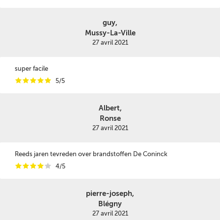
guy,
Mussy-La-Ville
27 avril 2021
super facile
i
i
i
i
i
5/5
Albert,
Ronse
27 avril 2021
Reeds jaren tevreden over brandstoffen De Coninck
i
i
i
i
i
4/5
pierre-joseph,
Blégny
27 avril 2021