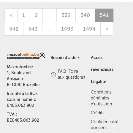
<
1
2
…
539
540
541
542
543
…
1493
1494
>
Besoin d'aide ?
Accès
Mazoutonline
revendeurs
FAQ (Foire
1, Boulevard
aux questions)
Anspach
Légalité
B-1000 Bruxelles
Conditions
Inscrite à la BCE
générales
sous le numéro
d'utilisation
0403.063.902
Crédits
TVA :
BE0403.063.902
Confidentialité -
données