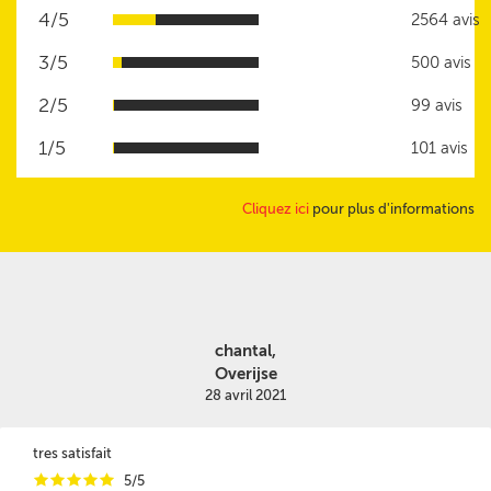
4/5
2564 avis
3/5
500 avis
2/5
99 avis
1/5
101 avis
Cliquez ici
pour plus d'informations
chantal,
Overijse
28 avril 2021
tres satisfait
i
i
i
i
i
5/5