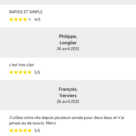
RAPIDE ET SIMPLE
i
i
i
i
i
4/5
Philippe,
Longlier
26 avril 2021
c'est très clair
i
i
i
i
i
5/5
François,
Verviers
26 avril 2021
J'utilise votre site depuis plusieurs année pour deux lieux et n'ai
jamais eu de soucis. Merci
i
i
i
i
i
5/5