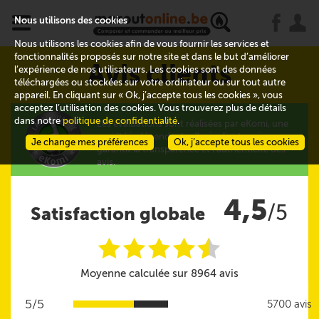
x
j
u
Nous utilisons des cookies
Nous utilisons les cookies afin de vous fournir les services et
fonctionnalités proposés sur notre site et dans le but d’améliorer
Avis clients
l’expérience de nos utilisateurs. Les cookies sont des données
téléchargées ou stockées sur votre ordinateur ou sur tout autre
appareil. En cliquant sur « Ok, j’accepte tous les cookies », vous
acceptez l’utilisation des cookies. Vous trouverez plus de détails
dans notre
politique de confidentialité
.
Les évaluations sont réalisées par eKomi, une
société indépendante d'avis clients qui
Je change mes préférences
Ok, j’accepte tous les cookies
garantit la transparence et l'authenticité des
avis.
4,5
/5
Satisfaction globale
i
i
i
i
i
@
Moyenne calculée sur 8964 avis
5/5
5700 avis