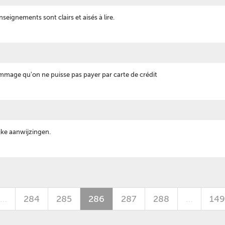
renseignements sont clairs et aisés à lire.
mage qu'on ne puisse pas payer par carte de crédit
ijke aanwijzingen.
…
284
285
286
287
288
…
149