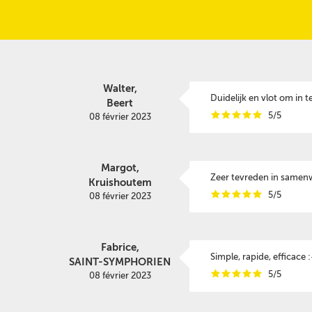
Walter,
Duidelijk en vlot om in 
Beert
i
i
i
i
i
5/5
08 février 2023
Margot,
Zeer tevreden in samen
Kruishoutem
i
i
i
i
i
5/5
08 février 2023
Fabrice,
Simple, rapide, efficace :
SAINT-SYMPHORIEN
i
i
i
i
i
5/5
08 février 2023