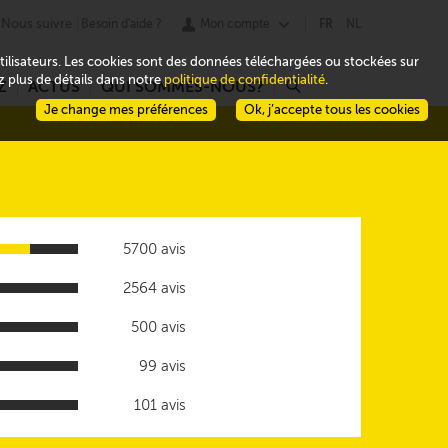
Nous suivre
Besoin d'aide ?
Mon compte
FR
NL
 utilisateurs. Les cookies sont des données téléchargées ou stockées sur
ez plus de détails dans notre
politique de confidentialité
.
Z
ACTUS
QUI SOMMES-NOUS?
r
Je change mes préférences
Ok, j’accepte tous les cookies
5700 avis
2564 avis
500 avis
99 avis
101 avis