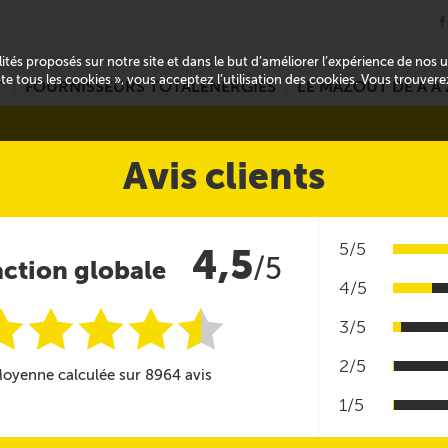
alités proposés sur notre site et dans le but d’améliorer l’expérience de nos
pte tous les cookies », vous acceptez l’utilisation des cookies. Vous trouver
T
FOURNISSEURS TOTALENERGIES
LE MAZOUT DE A À 
Avis clients
5/5
4,5
/5
action globale
4/5
i
i
i
i
i
@
3/5
2/5
oyenne calculée sur 8964 avis
1/5