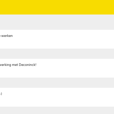
te werken
werking met Deconinck!
-)