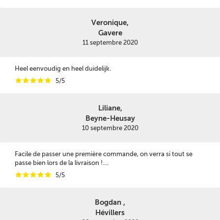
Veronique,
Gavere
11 septembre 2020
Heel eenvoudig en heel duidelijk.
i
i
i
i
i
5/5
Liliane,
Beyne-Heusay
10 septembre 2020
Facile de passer une première commande, on verra si tout se
passe bien lors de la livraison !....
i
i
i
i
i
5/5
Bogdan ,
Hévillers