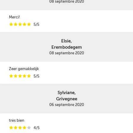
08 septembre 2020
Merci!
i
i
i
i
i
5/5
Elsie,
Erembodegem
08 septembre 2020
Zeer gemakkelijk
i
i
i
i
i
5/5
Sylviane,
Grivegnee
06 septembre 2020
très bien
i
i
i
i
i
4/5