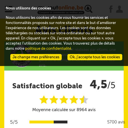
x
j
u
Nous utilisons des cookies
Nous utilisons les cookies afin de vous fournir les services et
fonctionnalités proposés sur notre site et dans le but d’améliorer
Avis clients
l’expérience de nos utilisateurs. Les cookies sont des données
téléchargées ou stockées sur votre ordinateur ou sur tout autre
appareil. En cliquant sur « Ok, j’accepte tous les cookies », vous
acceptez l’utilisation des cookies. Vous trouverez plus de détails
dans notre
politique de confidentialité
.
Les évaluations sont réalisées par eKomi, une
société indépendante d'avis clients qui
Je change mes préférences
Ok, j’accepte tous les cookies
garantit la transparence et l'authenticité des
avis.
4,5
/5
Satisfaction globale
i
i
i
i
i
@
Moyenne calculée sur 8964 avis
5/5
5700 avis