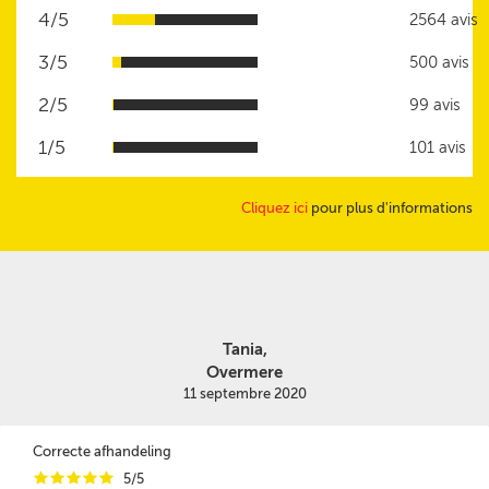
4/5
2564 avis
3/5
500 avis
2/5
99 avis
1/5
101 avis
Cliquez ici
pour plus d'informations
Tania,
Overmere
11 septembre 2020
Correcte afhandeling
i
i
i
i
i
5/5