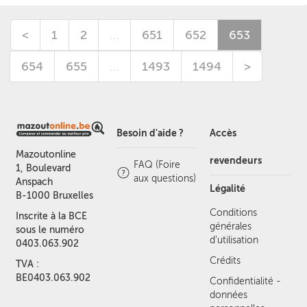
<
1
2
…
651
652
653
654
655
…
1493
1494
>
Besoin d'aide ?
Accès
Mazoutonline
revendeurs
FAQ (Foire
1, Boulevard
aux questions)
Anspach
Légalité
B-1000 Bruxelles
Conditions
Inscrite à la BCE
générales
sous le numéro
d'utilisation
0403.063.902
Crédits
TVA :
BE0403.063.902
Confidentialité -
données