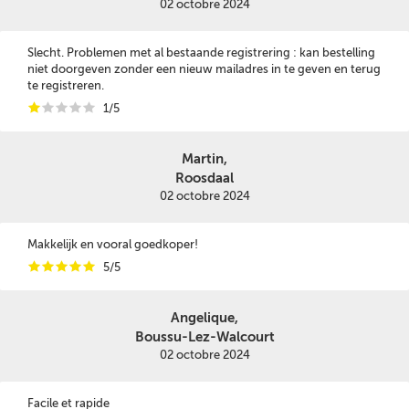
02 octobre 2024
Slecht. Problemen met al bestaande registrering : kan bestelling
niet doorgeven zonder een nieuw mailadres in te geven en terug
te registreren.
i
i
i
i
i
1/5
Martin,
Roosdaal
02 octobre 2024
Makkelijk en vooral goedkoper!
i
i
i
i
i
5/5
Angelique,
Boussu-Lez-Walcourt
02 octobre 2024
Facile et rapide