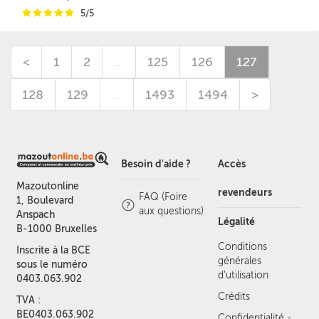
i
i
i
i
i
5/5
<
1
2
…
125
126
127
128
129
…
1493
1494
>
Besoin d'aide ?
Accès
Mazoutonline
revendeurs
FAQ (Foire
1, Boulevard
aux questions)
Anspach
Légalité
B-1000 Bruxelles
Conditions
Inscrite à la BCE
générales
sous le numéro
d'utilisation
0403.063.902
Crédits
TVA :
BE0403.063.902
Confidentialité -