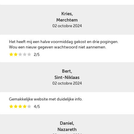
Kries,
Merchtem
02 octobre 2024
Het heeft mij een halve voormiddag gekost en drie pogingen.
Wou een nieuw gegeven wachtwoord niet aannemen.
i
i
i
i
i
2/5
Bert,
Sint-Niklaas
02 octobre 2024
Gemakkelijke website met duidelijke info.
i
i
i
i
i
4/5
Daniel,
Nazareth