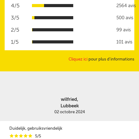
4/5
2564 avis
3/5
500 avis
2/5
99 avis
1/5
101 avis
Cliquez ici
pour plus d'informations
wilfried,
Lubbeek
02 octobre 2024
Duidelijk, gebruiksvriendelijk
i
i
i
i
i
5/5