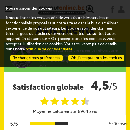
x
j
u
Nous utilisons des cookies
Nous utilisons les cookies afin de vous fournir les services et
fonctionnalités proposés sur notre site et dans le but d’améliorer
Avis clients
l’expérience de nos utilisateurs. Les cookies sont des données
téléchargées ou stockées sur votre ordinateur ou sur tout autre
appareil. En cliquant sur « Ok, j’accepte tous les cookies », vous
acceptez l’utilisation des cookies. Vous trouverez plus de détails
dans notre
politique de confidentialité
.
Les évaluations sont réalisées par eKomi, une
société indépendante d'avis clients qui
Je change mes préférences
Ok, j’accepte tous les cookies
garantit la transparence et l'authenticité des
avis.
4,5
/5
Satisfaction globale
i
i
i
i
i
@
Moyenne calculée sur 8964 avis
5/5
5700 avis