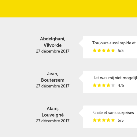
Abdelghani,
Toujours aussi rapide et
Vilvorde
i
i
i
i
i
5/5
27 décembre 2017
Jean,
Het was mij niet mogelijk
Boutersem
i
i
i
i
i
4/5
27 décembre 2017
Alain,
Facile et sans surprises
Louveigné
i
i
i
i
i
5/5
27 décembre 2017