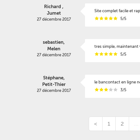
Richard ,
Site complet facile et ra
Jumet
i
i
i
i
i
5/5
27 décembre 2017
sebastien,
tres simple, maintenant 
Melen
i
i
i
i
i
5/5
27 décembre 2017
Stéphane,
le bancontact en ligne 
Petit-Thier
i
i
i
i
i
3/5
27 décembre 2017
<
1
2
…