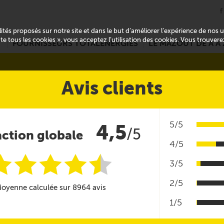
alités proposés sur notre site et dans le but d’améliorer l’expérience de nos
pte tous les cookies », vous acceptez l’utilisation des cookies. Vous trouver
T
FOURNISSEURS TOTALENERGIES
LE MAZOUT DE A À 
Avis clients
5/5
4,5
/5
action globale
4/5
i
i
i
i
i
@
3/5
2/5
oyenne calculée sur 8964 avis
1/5