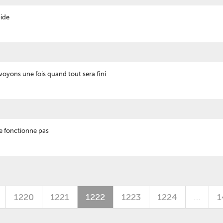
pide
voyons une fois quand tout sera fini
ne fonctionne pas
1220
1221
1222
1223
1224
…
1