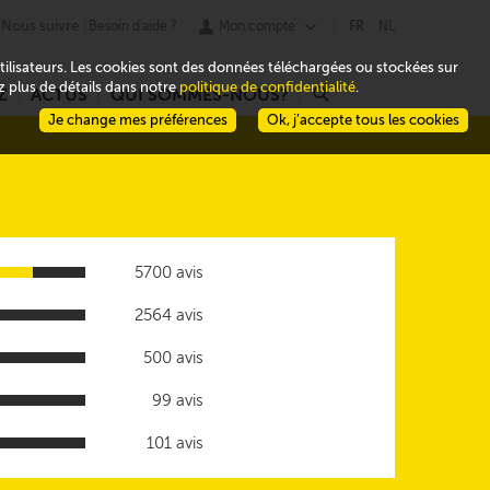
Nous suivre
Besoin d'aide ?
Mon compte
FR
NL
 utilisateurs. Les cookies sont des données téléchargées ou stockées sur
ez plus de détails dans notre
politique de confidentialité
.
Z
ACTUS
QUI SOMMES-NOUS?
r
Je change mes préférences
Ok, j’accepte tous les cookies
5700 avis
2564 avis
500 avis
99 avis
101 avis