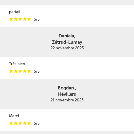
parfait
i
i
i
i
i
5/5
Daniela,
Zétrud-Lumay
22 novembre 2023
Três bien
i
i
i
i
i
5/5
Bogdan ,
Hévillers
21 novembre 2023
Merci
i
i
i
i
i
5/5