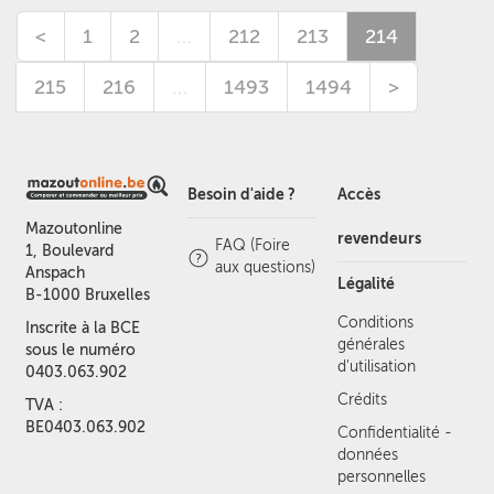
<
1
2
…
212
213
214
215
216
…
1493
1494
>
Besoin d'aide ?
Accès
Mazoutonline
revendeurs
FAQ (Foire
1, Boulevard
aux questions)
Anspach
Légalité
B-1000 Bruxelles
Conditions
Inscrite à la BCE
générales
sous le numéro
d'utilisation
0403.063.902
Crédits
TVA :
BE0403.063.902
Confidentialité -
données
personnelles