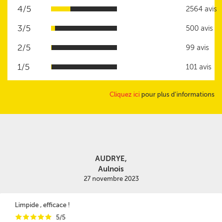
4/5
2564 avis
3/5
500 avis
2/5
99 avis
1/5
101 avis
Cliquez ici
pour plus d'informations
AUDRYE,
Aulnois
27 novembre 2023
Limpide , efficace !
i
i
i
i
i
5/5