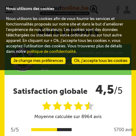
x
j
u
Nous utilisons des cookies
Nous utilisons les cookies afin de vous fournir les services et
fonctionnalités proposés sur notre site et dans le but d’améliorer
Avis clients
l’expérience de nos utilisateurs. Les cookies sont des données
téléchargées ou stockées sur votre ordinateur ou sur tout autre
appareil. En cliquant sur « Ok, j’accepte tous les cookies », vous
acceptez l’utilisation des cookies. Vous trouverez plus de détails
dans notre
politique de confidentialité
.
Les évaluations sont réalisées par eKomi, une
société indépendante d'avis clients qui
Je change mes préférences
Ok, j’accepte tous les cookies
garantit la transparence et l'authenticité des
avis.
4,5
/5
Satisfaction globale
i
i
i
i
i
@
Moyenne calculée sur 8964 avis
5/5
5700 avis