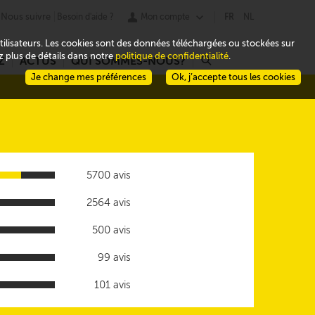
Nous suivre
Besoin d'aide ?
Mon compte
FR
NL
 utilisateurs. Les cookies sont des données téléchargées ou stockées sur
ez plus de détails dans notre
politique de confidentialité
.
Z
ACTUS
QUI SOMMES-NOUS?
r
Je change mes préférences
Ok, j’accepte tous les cookies
5700 avis
2564 avis
500 avis
99 avis
101 avis