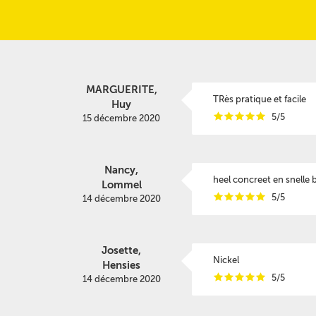
MARGUERITE,
TRès pratique et facile
Huy
i
i
i
i
i
5/5
15 décembre 2020
Nancy,
heel concreet en snelle 
Lommel
i
i
i
i
i
5/5
14 décembre 2020
Josette,
Nickel
Hensies
i
i
i
i
i
5/5
14 décembre 2020