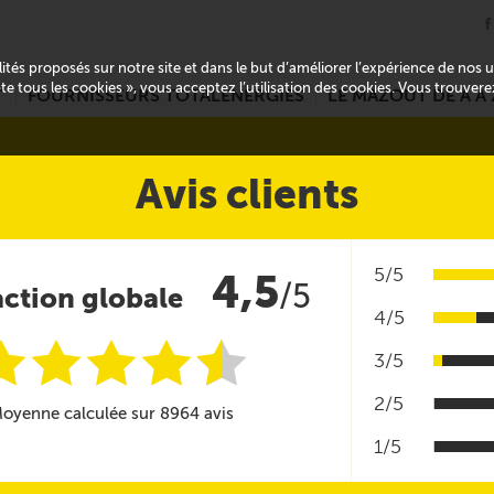
alités proposés sur notre site et dans le but d’améliorer l’expérience de nos
pte tous les cookies », vous acceptez l’utilisation des cookies. Vous trouver
T
FOURNISSEURS TOTALENERGIES
LE MAZOUT DE A À 
Avis clients
5/5
4,5
/5
action globale
4/5
i
i
i
i
i
@
3/5
2/5
oyenne calculée sur 8964 avis
1/5