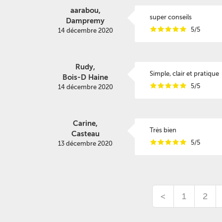
aarabou,
super conseils
Dampremy
i
i
i
i
i
5/5
14 décembre 2020
Rudy,
Simple, clair et pratique
Bois-D Haine
i
i
i
i
i
5/5
14 décembre 2020
Carine,
Très bien
Casteau
i
i
i
i
i
5/5
13 décembre 2020
<
1
2