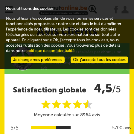
x
j
u
Nous utilisons des cookies
Nous utilisons les cookies afin de vous fournir les services et
fonctionnalités proposés sur notre site et dans le but d’améliorer
Avis clients
l’expérience de nos utilisateurs. Les cookies sont des données
téléchargées ou stockées sur votre ordinateur ou sur tout autre
appareil. En cliquant sur « Ok, j’accepte tous les cookies », vous
acceptez l’utilisation des cookies. Vous trouverez plus de détails
dans notre
politique de confidentialité
.
Les évaluations sont réalisées par eKomi, une
société indépendante d'avis clients qui
Je change mes préférences
Ok, j’accepte tous les cookies
garantit la transparence et l'authenticité des
avis.
4,5
/5
Satisfaction globale
i
i
i
i
i
@
Moyenne calculée sur 8964 avis
5/5
5700 avis