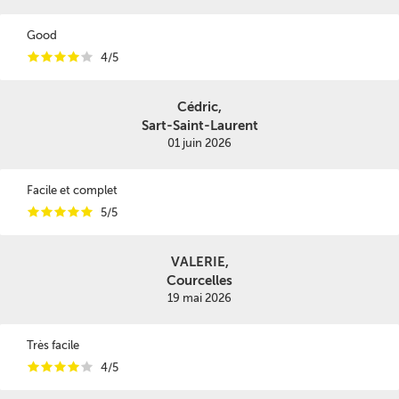
Good
i
i
i
i
i
4/5
Cédric,
Sart-Saint-Laurent
01 juin 2026
Facile et complet
i
i
i
i
i
5/5
VALERIE,
Courcelles
19 mai 2026
Très facile
i
i
i
i
i
4/5