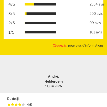
4/5
2564 avis
3/5
500 avis
2/5
99 avis
1/5
101 avis
Cliquez ici
pour plus d'informations
André,
Heldergem
11 juin 2026
Duidelijk
i
i
i
i
i
4/5