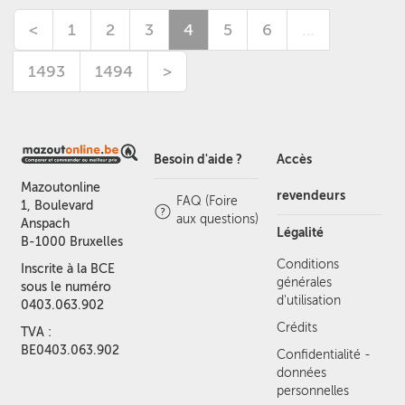
<
1
2
3
4
5
6
…
1493
1494
>
Besoin d'aide ?
Accès
Mazoutonline
revendeurs
FAQ (Foire
1, Boulevard
aux questions)
Anspach
Légalité
B-1000 Bruxelles
Conditions
Inscrite à la BCE
générales
sous le numéro
d'utilisation
0403.063.902
Crédits
TVA :
BE0403.063.902
Confidentialité -
données
personnelles