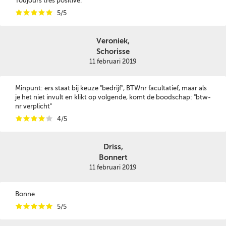
Toujours très positive.
i
i
i
i
i
5/5
Veroniek,
Schorisse
11 februari 2019
Minpunt: ers staat bij keuze "bedrijf", BTWnr facultatief, maar als
je het niet invult en klikt op volgende, komt de boodschap: "btw-
nr verplicht"
i
i
i
i
i
4/5
Driss,
Bonnert
11 februari 2019
Bonne
i
i
i
i
i
5/5