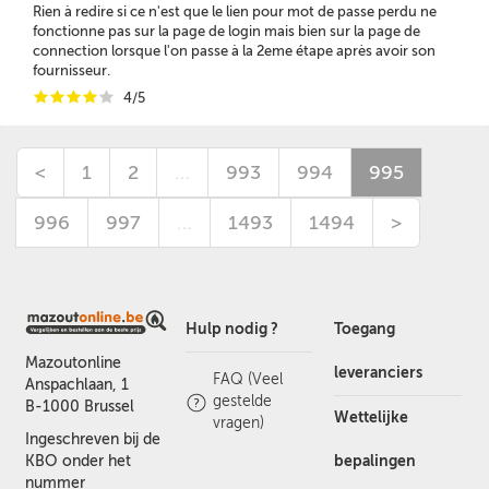
Rien à redire si ce n'est que le lien pour mot de passe perdu ne
fonctionne pas sur la page de login mais bien sur la page de
connection lorsque l'on passe à la 2eme étape après avoir son
fournisseur.
i
i
i
i
i
4/5
<
1
2
…
993
994
995
996
997
…
1493
1494
>
Hulp nodig ?
Toegang
Mazoutonline
leveranciers
FAQ (Veel
Anspachlaan, 1
gestelde
B-1000 Brussel
Wettelijke
vragen)
Ingeschreven bij de
bepalingen
KBO onder het
nummer