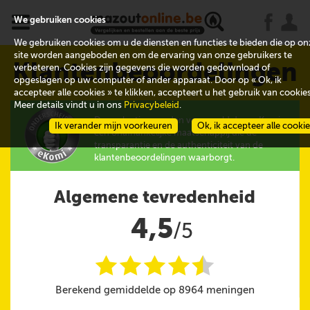
x
j
u
We gebruiken cookies
We gebruiken cookies om u de diensten en functies te bieden die op on
site worden aangeboden en om de ervaring van onze gebruikers te
Klantenbeoordelingen
verbeteren. Cookies zijn gegevens die worden gedownload of
opgeslagen op uw computer of ander apparaat. Door op « Ok, ik
accepteer alle cookies » te klikken, accepteert u het gebruik van cookies
Meer details vindt u in ons
Privacybeleid
.
De evaluaties worden verzameld door eKomi,
Ik verander mijn voorkeuren
Ok, ik accepteer alle cooki
een onafhankelijke maatschappij die de
transparantie en de authenticiteit van de
klantenbeoordelingen waarborgt.
Algemene tevredenheid
4,5
/5
i
i
i
i
i
@
Berekend gemiddelde op 8964 meningen