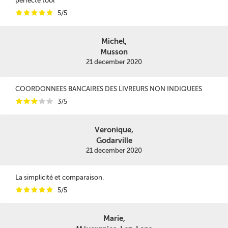
perfecte tool
i
i
i
i
i
5/5
Michel,
Musson
21 december 2020
COORDONNEES BANCAIRES DES LIVREURS NON INDIQUEES
i
i
i
i
i
3/5
Veronique,
Godarville
21 december 2020
La simplicité et comparaison.
i
i
i
i
i
5/5
Marie,