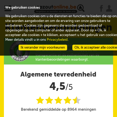
x
j
u
We gebruiken cookies
We gebruiken cookies om u de diensten en functies te bieden die op on
site worden aangeboden en om de ervaring van onze gebruikers te
Klantenbeoordelingen
verbeteren. Cookies zijn gegevens die worden gedownload of
opgeslagen op uw computer of ander apparaat. Door op « Ok, ik
accepteer alle cookies » te klikken, accepteert u het gebruik van cookies
Meer details vindt u in ons
Privacybeleid
.
De evaluaties worden verzameld door eKomi,
Ik verander mijn voorkeuren
Ok, ik accepteer alle cooki
een onafhankelijke maatschappij die de
transparantie en de authenticiteit van de
klantenbeoordelingen waarborgt.
Algemene tevredenheid
4,5
/5
i
i
i
i
i
@
Berekend gemiddelde op 8964 meningen