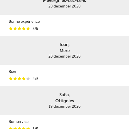
Mévergnies-Lez-Lens
20 december 2020
Bonne expérience
i
i
i
i
i
5/5
Ioan,
Mere
20 december 2020
Rien
i
i
i
i
i
4/5
Safia,
Ottignies
19 december 2020
Bon service
i
i
i
i
i
5/5