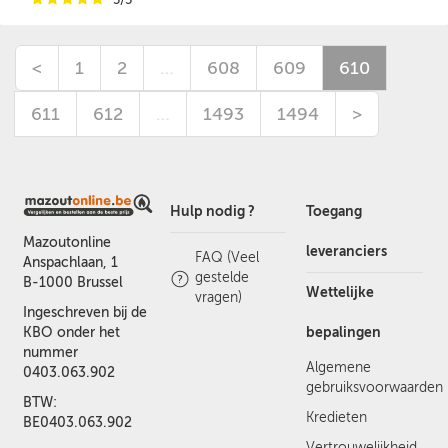
<
1
2
…
608
609
610
611
612
…
1493
1494
>
Hulp nodig ?
Toegang
Mazoutonline
leveranciers
FAQ (Veel
Anspachlaan, 1
gestelde
B-1000 Brussel
Wettelijke
vragen)
Ingeschreven bij de
bepalingen
KBO onder het
nummer
Algemene
0403.063.902
gebruiksvoorwaarden
BTW:
Kredieten
BE0403.063.902
Vertrouwelijkheid