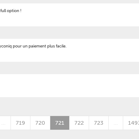
 full option !
yconiq pour un paiement plus facile.
…
719
720
721
722
723
…
149