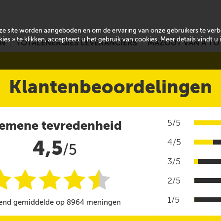
onze site worden aangeboden en om de ervaring van onze gebruikers te ver
es » te klikken, accepteert u het gebruik van cookies. Meer details vindt u
EN
TOTALENERGIES LEVERANCIERS
MAZOUT VAN A TO
Klantenbeoordelingen
5/5
emene tevredenheid
4,5
4/5
/5
3/5
i
i
i
i
i
@
2/5
1/5
end gemiddelde op 8964 meningen