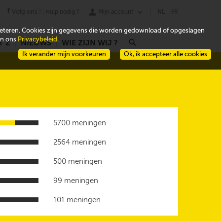
Volg ons !
Hulp nodig ?
Mijn account
NL
FR
beteren. Cookies zijn gegevens die worden gedownload of opgeslagen
 in ons
Privacybeleid
.
T Z
NIEUWS
WIE ZIJN WIJ ?
r
Ik verander mijn voorkeuren
Ok, ik accepteer alle cookies
5700 meningen
2564 meningen
500 meningen
99 meningen
101 meningen