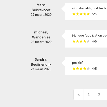
Marc,
vlot, duidelijk, praktisch,
Bekkevoort
i
i
i
i
i
5/5
29 maart 2020
michael,
Manque l'application pa
Wangenies
i
i
i
i
i
4/5
28 maart 2020
Sandra,
positief
Begijnendijk
i
i
i
i
i
4/5
27 maart 2020
<
1
2