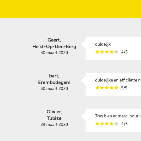
Geert,
duidelijk
Heist-Op-Den-Berg
i
i
i
i
i
4/5
30 maart 2020
bart,
duidelijke en efficiënte 
Erembodegem
i
i
i
i
i
5/5
30 maart 2020
Olivier,
Très bien et merci pour 
Tubize
i
i
i
i
i
4/5
29 maart 2020