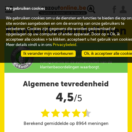
x
j
u
We gebruiken cookies
We gebruiken cookies om u de diensten en functies te bieden die op on
site worden aangeboden en om de ervaring van onze gebruikers te
Klantenbeoordelingen
verbeteren. Cookies zijn gegevens die worden gedownload of
opgeslagen op uw computer of ander apparaat. Door op « Ok, ik
accepteer alle cookies » te klikken, accepteert u het gebruik van cookies
Meer details vindt u in ons
Privacybeleid
.
De evaluaties worden verzameld door eKomi,
Ik verander mijn voorkeuren
Ok, ik accepteer alle cooki
een onafhankelijke maatschappij die de
transparantie en de authenticiteit van de
klantenbeoordelingen waarborgt.
Algemene tevredenheid
4,5
/5
i
i
i
i
i
@
Berekend gemiddelde op 8964 meningen