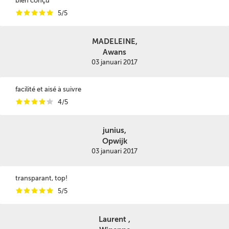
bien conçu
i
i
i
i
i
5/5
MADELEINE,
Awans
03 januari 2017
facilité et aisé à suivre
i
i
i
i
i
4/5
junius,
Opwijk
03 januari 2017
transparant, top!
i
i
i
i
i
5/5
Laurent ,