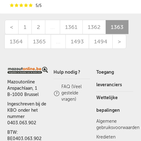
i
i
i
i
i
5/5
<
1
2
…
1361
1362
1363
1364
1365
…
1493
1494
>
Hulp nodig ?
Toegang
Mazoutonline
leveranciers
FAQ (Veel
Anspachlaan, 1
gestelde
B-1000 Brussel
Wettelijke
vragen)
Ingeschreven bij de
bepalingen
KBO onder het
nummer
Algemene
0403.063.902
gebruiksvoorwaarden
BTW:
Kredieten
BE0403.063.902