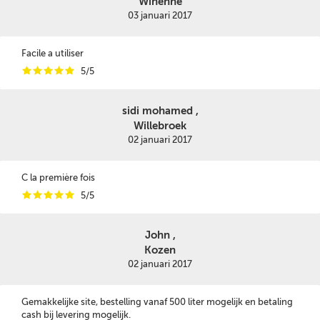
Winenne
03 januari 2017
Facile a utiliser
i
i
i
i
i
5/5
sidi mohamed ,
Willebroek
02 januari 2017
C la première fois
i
i
i
i
i
5/5
John ,
Kozen
02 januari 2017
Gemakkelijke site, bestelling vanaf 500 liter mogelijk en betaling
cash bij levering mogelijk.