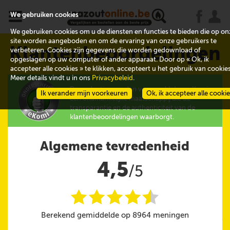
x
j
u
We gebruiken cookies
We gebruiken cookies om u de diensten en functies te bieden die op on
site worden aangeboden en om de ervaring van onze gebruikers te
Klantenbeoordelingen
verbeteren. Cookies zijn gegevens die worden gedownload of
opgeslagen op uw computer of ander apparaat. Door op « Ok, ik
accepteer alle cookies » te klikken, accepteert u het gebruik van cookies
Meer details vindt u in ons
Privacybeleid
.
De evaluaties worden verzameld door eKomi,
Ik verander mijn voorkeuren
Ok, ik accepteer alle cooki
een onafhankelijke maatschappij die de
transparantie en de authenticiteit van de
klantenbeoordelingen waarborgt.
Algemene tevredenheid
4,5
/5
i
i
i
i
i
@
Berekend gemiddelde op 8964 meningen