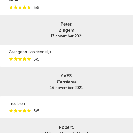
facile
i
i
i
i
i
5/5
Peter,
Zingem
17 november 2021
Zeer gebruiksvriendelijk
i
i
i
i
i
5/5
YVES,
Carnières
16 november 2021
Très bien
i
i
i
i
i
5/5
Robert,