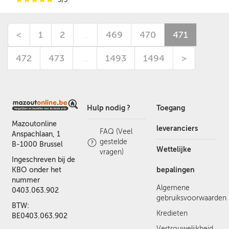
<
1
2
…
469
470
471
472
473
…
1493
1494
>
Hulp nodig ?
Toegang
Mazoutonline
leveranciers
FAQ (Veel
Anspachlaan, 1
gestelde
B-1000 Brussel
Wettelijke
vragen)
Ingeschreven bij de
bepalingen
KBO onder het
nummer
Algemene
0403.063.902
gebruiksvoorwaarden
BTW:
Kredieten
BE0403.063.902
Vertrouwelijkheid