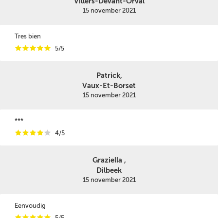
Villers-Devant-Orval
15 november 2021
Tres bien
i
i
i
i
i
5/5
Patrick,
Vaux-Et-Borset
15 november 2021
***
i
i
i
i
i
4/5
Graziella ,
Dilbeek
15 november 2021
Eenvoudig
i
i
i
i
i
5/5