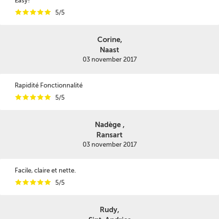
Easy!
i
i
i
i
i
5/5
Corine,
Naast
03 november 2017
Rapidité Fonctionnalité
i
i
i
i
i
5/5
Nadège ,
Ransart
03 november 2017
Facile, claire et nette.
i
i
i
i
i
5/5
Rudy,