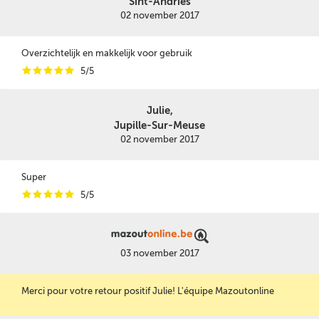
Sint-Andries
02 november 2017
Overzichtelijk en makkelijk voor gebruik
i
i
i
i
i
5/5
Julie,
Jupille-Sur-Meuse
02 november 2017
Super
i
i
i
i
i
5/5
03 november 2017
Merci pour votre retour positif Julie! L'équipe Mazoutonline