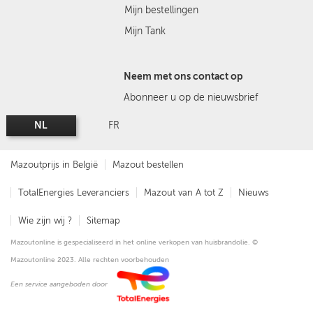
Mijn bestellingen
Mijn Tank
Neem met ons contact op
Abonneer u op de nieuwsbrief
NL
FR
Mazoutprijs in België
Mazout bestellen
TotalEnergies Leveranciers
Mazout van A tot Z
Nieuws
Wie zijn wij ?
Sitemap
Mazoutonline is gespecialiseerd in het online verkopen van huisbrandolie. ©
Mazoutonline 2023. Alle rechten voorbehouden
Een service aangeboden door