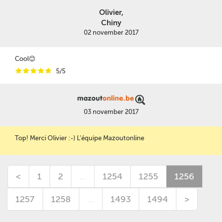
Olivier,
Chiny
02 november 2017
Cool😊
i
i
i
i
i
5/5
03 november 2017
Top! Merci Olivier :-) L'équipe Mazoutonline
<
1
2
…
1254
1255
1256
1257
1258
…
1493
1494
>