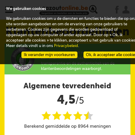
x
j
u
We gebruiken cookies
We gebruiken cookies om u de diensten en functies te bieden die op on
site worden aangeboden en om de ervaring van onze gebruikers te
Klantenbeoordelingen
verbeteren. Cookies zijn gegevens die worden gedownload of
opgeslagen op uw computer of ander apparaat. Door op « Ok, ik
accepteer alle cookies » te klikken, accepteert u het gebruik van cookies
Meer details vindt u in ons
Privacybeleid
.
De evaluaties worden verzameld door eKomi,
Ik verander mijn voorkeuren
Ok, ik accepteer alle cooki
een onafhankelijke maatschappij die de
transparantie en de authenticiteit van de
klantenbeoordelingen waarborgt.
Algemene tevredenheid
4,5
/5
i
i
i
i
i
@
Berekend gemiddelde op 8964 meningen