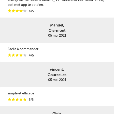
Alles goed. Behalve de betaling, kan enkel met kaartlezer. Graag
ook met app te betalen.
i
i
i
i
i
4/5
Manuel,
Clermont
05 mei 2021
Facile à commander
i
i
i
i
i
4/5
vincent,
Courcelles
05 mei 2021
simple et efficace
i
i
i
i
i
5/5
Gido,