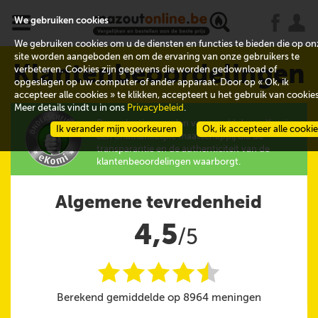
x
j
u
We gebruiken cookies
We gebruiken cookies om u de diensten en functies te bieden die op on
site worden aangeboden en om de ervaring van onze gebruikers te
Klantenbeoordelingen
verbeteren. Cookies zijn gegevens die worden gedownload of
opgeslagen op uw computer of ander apparaat. Door op « Ok, ik
accepteer alle cookies » te klikken, accepteert u het gebruik van cookies
Meer details vindt u in ons
Privacybeleid
.
De evaluaties worden verzameld door eKomi,
Ik verander mijn voorkeuren
Ok, ik accepteer alle cooki
een onafhankelijke maatschappij die de
transparantie en de authenticiteit van de
klantenbeoordelingen waarborgt.
Algemene tevredenheid
4,5
/5
i
i
i
i
i
@
Berekend gemiddelde op 8964 meningen