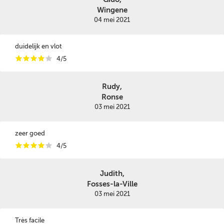
Wingene
04 mei 2021
duidelijk en vlot
i
i
i
i
i
4/5
Rudy,
Ronse
03 mei 2021
zeer goed
i
i
i
i
i
4/5
Judith,
Fosses-la-Ville
03 mei 2021
Très facile