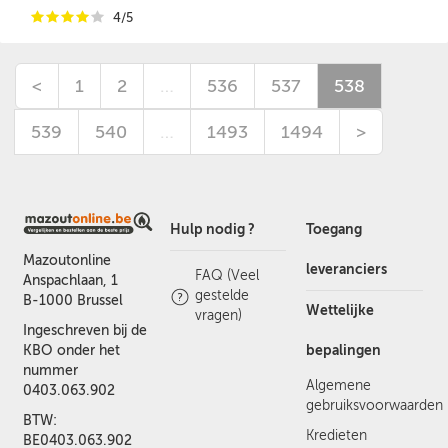
i
i
i
i
i
4/5
<
1
2
…
536
537
538
539
540
…
1493
1494
>
Hulp nodig ?
Toegang
Mazoutonline
leveranciers
FAQ (Veel
Anspachlaan, 1
gestelde
B-1000 Brussel
Wettelijke
vragen)
Ingeschreven bij de
bepalingen
KBO onder het
nummer
Algemene
0403.063.902
gebruiksvoorwaarden
BTW:
Kredieten
BE0403.063.902