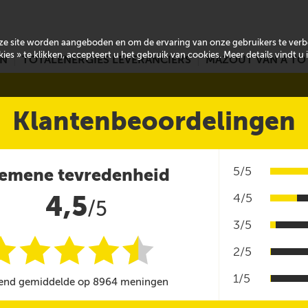
onze site worden aangeboden en om de ervaring van onze gebruikers te ver
es » te klikken, accepteert u het gebruik van cookies. Meer details vindt u
EN
TOTALENERGIES LEVERANCIERS
MAZOUT VAN A TO
Klantenbeoordelingen
5/5
emene tevredenheid
4,5
4/5
/5
3/5
i
i
i
i
i
@
2/5
1/5
end gemiddelde op 8964 meningen