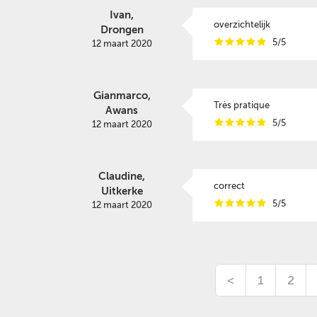
Ivan,
overzichtelijk
Drongen
i
i
i
i
i
5/5
12 maart 2020
Gianmarco,
Très pratique
Awans
i
i
i
i
i
5/5
12 maart 2020
Claudine,
correct
Uitkerke
i
i
i
i
i
5/5
12 maart 2020
<
1
2