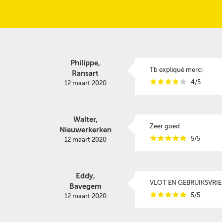
Philippe,
Tb expliqué merci
Ransart
i
i
i
i
i
4/5
12 maart 2020
Walter,
Zeer goed
Nieuwerkerken
i
i
i
i
i
5/5
12 maart 2020
Eddy,
VLOT EN GEBRUIKSVRI
Bavegem
i
i
i
i
i
5/5
12 maart 2020