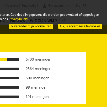
Volg ons !
Hulp nodig ?
Mijn account
NL
FR
beteren. Cookies zijn gegevens die worden gedownload of opgeslagen
 in ons
Privacybeleid
.
T Z
NIEUWS
WIE ZIJN WIJ ?
r
Ik verander mijn voorkeuren
Ok, ik accepteer alle cookies
5700 meningen
2564 meningen
500 meningen
99 meningen
101 meningen