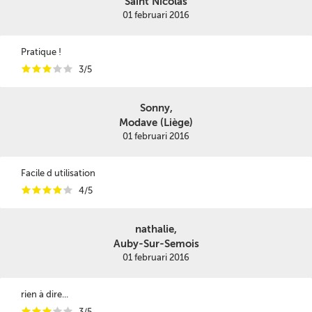
Saint Nicolas
01 februari 2016
Pratique !
i
i
i
i
i
3/5
Sonny,
Modave (Liège)
01 februari 2016
Facile d utilisation
i
i
i
i
i
4/5
nathalie,
Auby-Sur-Semois
01 februari 2016
rien à dire...
i
i
i
i
i
3/5