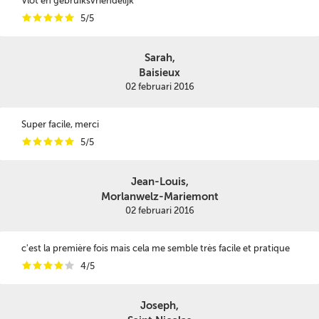
Vlot en gebruiksvriendelijk
i
i
i
i
i
5/5
Sarah,
Baisieux
02 februari 2016
Super facile, merci
i
i
i
i
i
5/5
Jean-Louis,
Morlanwelz-Mariemont
02 februari 2016
c'est la première fois mais cela me semble très facile et pratique
i
i
i
i
i
4/5
Joseph,