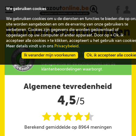
x
j
u
We gebruiken cookies
We gebruiken cookies om u de diensten en functies te bieden die op on
site worden aangeboden en om de ervaring van onze gebruikers te
Klantenbeoordelingen
verbeteren. Cookies zijn gegevens die worden gedownload of
opgeslagen op uw computer of ander apparaat. Door op « Ok, ik
accepteer alle cookies » te klikken, accepteert u het gebruik van cookies
Meer details vindt u in ons
Privacybeleid
.
De evaluaties worden verzameld door eKomi,
Ik verander mijn voorkeuren
Ok, ik accepteer alle cooki
een onafhankelijke maatschappij die de
transparantie en de authenticiteit van de
klantenbeoordelingen waarborgt.
Algemene tevredenheid
4,5
/5
i
i
i
i
i
@
Berekend gemiddelde op 8964 meningen