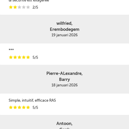
la sécurité est exagérée
i
i
i
i
i
2/5
wilfried,
Erembodegem
19 januari 2026
***
i
i
i
i
i
5/5
Pierre-ALexandre,
Barry
18 januari 2026
Simple, intuitif, efficace RAS
i
i
i
i
i
5/5
Antoon,