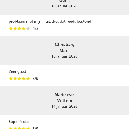
Genk
16 januari 2026
probleem met mijn mailadres dat reeds bestond
i
i
i
i
i
4/5
Christian,
Mark
16 januari 2026
Zeer goed
i
i
i
i
i
5/5
Marie eve,
Vottem
14 januari 2026
Super facile
i
i
i
i
i
5/5