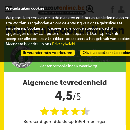
x
j
u
We gebruiken cookies
We gebruiken cookies om u de diensten en functies te bieden die op on
site worden aangeboden en om de ervaring van onze gebruikers te
Klantenbeoordelingen
verbeteren. Cookies zijn gegevens die worden gedownload of
opgeslagen op uw computer of ander apparaat. Door op « Ok, ik
accepteer alle cookies » te klikken, accepteert u het gebruik van cookies
Meer details vindt u in ons
Privacybeleid
.
De evaluaties worden verzameld door eKomi,
Ik verander mijn voorkeuren
Ok, ik accepteer alle cooki
een onafhankelijke maatschappij die de
transparantie en de authenticiteit van de
klantenbeoordelingen waarborgt.
Algemene tevredenheid
4,5
/5
i
i
i
i
i
@
Berekend gemiddelde op 8964 meningen