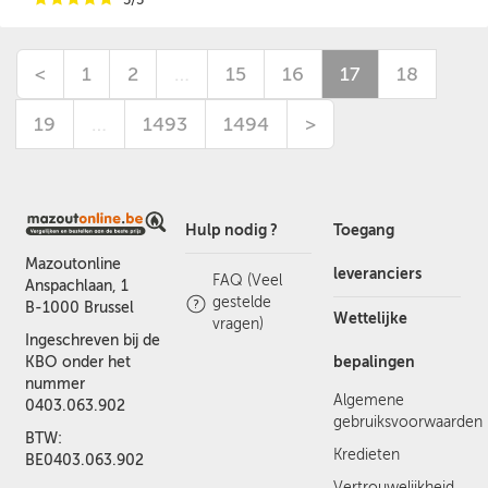
<
1
2
…
15
16
17
18
19
…
1493
1494
>
Hulp nodig ?
Toegang
Mazoutonline
leveranciers
FAQ (Veel
Anspachlaan, 1
gestelde
B-1000 Brussel
Wettelijke
vragen)
Ingeschreven bij de
bepalingen
KBO onder het
nummer
Algemene
0403.063.902
gebruiksvoorwaarden
BTW:
Kredieten
BE0403.063.902
Vertrouwelijkheid