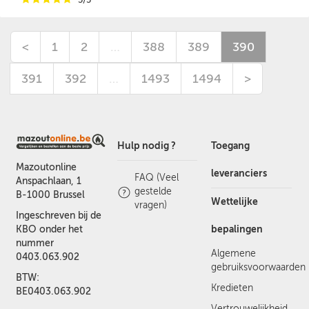
<
1
2
…
388
389
390
391
392
…
1493
1494
>
Hulp nodig ?
Toegang
Mazoutonline
leveranciers
FAQ (Veel
Anspachlaan, 1
gestelde
B-1000 Brussel
Wettelijke
vragen)
Ingeschreven bij de
bepalingen
KBO onder het
nummer
Algemene
0403.063.902
gebruiksvoorwaarden
BTW:
Kredieten
BE0403.063.902
Vertrouwelijkheid