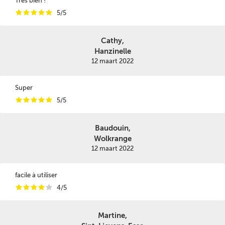
Tres bien !
i
i
i
i
i
5/5
Cathy,
Hanzinelle
12 maart 2022
Super
i
i
i
i
i
5/5
Baudouin,
Wolkrange
12 maart 2022
facile à utiliser
i
i
i
i
i
4/5
Martine,