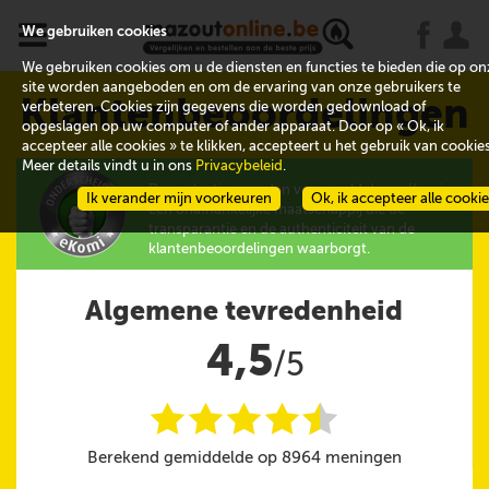
x
j
u
We gebruiken cookies
We gebruiken cookies om u de diensten en functies te bieden die op on
site worden aangeboden en om de ervaring van onze gebruikers te
Klantenbeoordelingen
verbeteren. Cookies zijn gegevens die worden gedownload of
opgeslagen op uw computer of ander apparaat. Door op « Ok, ik
accepteer alle cookies » te klikken, accepteert u het gebruik van cookies
Meer details vindt u in ons
Privacybeleid
.
De evaluaties worden verzameld door eKomi,
Ik verander mijn voorkeuren
Ok, ik accepteer alle cooki
een onafhankelijke maatschappij die de
transparantie en de authenticiteit van de
klantenbeoordelingen waarborgt.
Algemene tevredenheid
4,5
/5
i
i
i
i
i
@
Berekend gemiddelde op 8964 meningen