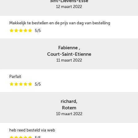
Sint-Lievens-Esse
12 maart 2022
Makkelijk te bestellen en de prijs van dag van bestelling
i
i
i
i
i
5/5
Fabienne ,
Court-Saint-Etienne
11 maart 2022
Parfait
i
i
i
i
i
5/5
richard,
Rotem
10 maart 2022
heb reed besteld via web
i
i
i
i
i
5/5