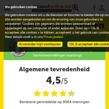
x
j
u
We gebruiken cookies
We gebruiken cookies om u de diensten en functies te bieden die op on
site worden aangeboden en om de ervaring van onze gebruikers te
Klantenbeoordelingen
verbeteren. Cookies zijn gegevens die worden gedownload of
opgeslagen op uw computer of ander apparaat. Door op « Ok, ik
accepteer alle cookies » te klikken, accepteert u het gebruik van cookies
Meer details vindt u in ons
Privacybeleid
.
De evaluaties worden verzameld door eKomi,
Ik verander mijn voorkeuren
Ok, ik accepteer alle cooki
een onafhankelijke maatschappij die de
transparantie en de authenticiteit van de
klantenbeoordelingen waarborgt.
Algemene tevredenheid
4,5
/5
i
i
i
i
i
@
Berekend gemiddelde op 8964 meningen