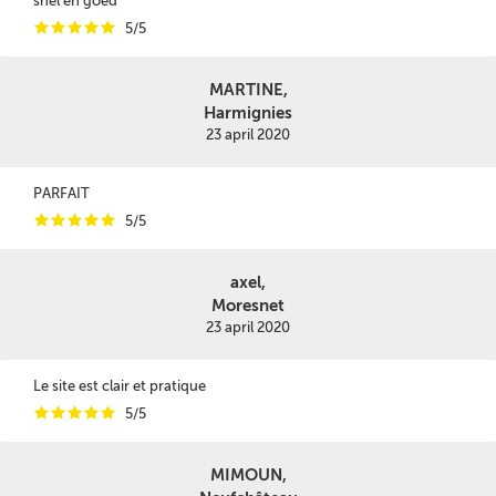
snel en goed
i
i
i
i
i
5/5
MARTINE,
Harmignies
23 april 2020
PARFAIT
i
i
i
i
i
5/5
axel,
Moresnet
23 april 2020
Le site est clair et pratique
i
i
i
i
i
5/5
MIMOUN,