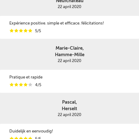
Neufchâteau
22 april 2020
Expérience positive. simple et efficace. félicitations!
i
i
i
i
i
5/5
Marie-Claire,
Hamme-Mille
22 april 2020
Pratique et rapide
i
i
i
i
i
4/5
Pascal,
Herselt
22 april 2020
Duidelijk en eenvoudig!
i
i
i
i
i
5/5