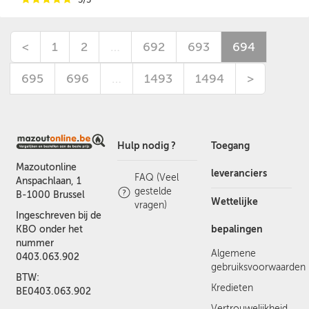
<
1
2
…
692
693
694
695
696
…
1493
1494
>
Hulp nodig ?
Toegang
Mazoutonline
leveranciers
FAQ (Veel
Anspachlaan, 1
gestelde
B-1000 Brussel
Wettelijke
vragen)
Ingeschreven bij de
bepalingen
KBO onder het
nummer
Algemene
0403.063.902
gebruiksvoorwaarden
BTW:
Kredieten
BE0403.063.902
Vertrouwelijkheid