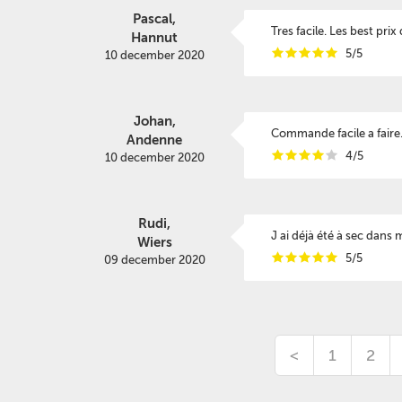
Pascal,
Tres facile. Les best prix
Hannut
i
i
i
i
i
5/5
10 december 2020
Johan,
Commande facile a faire..
Andenne
i
i
i
i
i
4/5
10 december 2020
Rudi,
J ai déjà été à sec dans
Wiers
i
i
i
i
i
5/5
09 december 2020
<
1
2