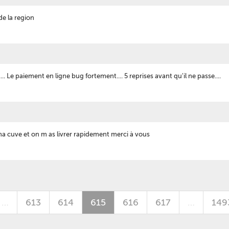
 de la region
.. Le paiement en ligne bug fortement.... 5 reprises avant qu'il ne passe....
 ma cuve et on m as livrer rapidement merci à vous
…
613
614
615
616
617
…
149