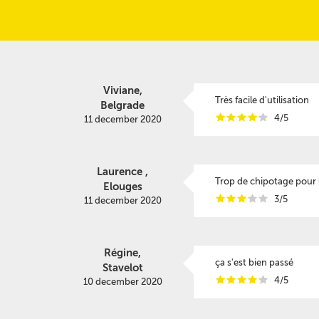
Viviane,
Très facile d'utilisation
Belgrade
i
i
i
i
i
4/5
11 december 2020
Laurence ,
Trop de chipotage pour
Elouges
i
i
i
i
i
3/5
11 december 2020
Régine,
ça s'est bien passé
Stavelot
i
i
i
i
i
4/5
10 december 2020