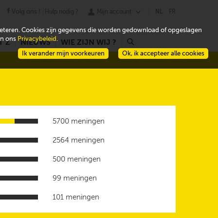
Volg ons !
Hulp nodig ?
Mijn account
NL
FR
beteren. Cookies zijn gegevens die worden gedownload of opgeslagen
 in ons
Privacybeleid
.
T Z
NIEUWS
WIE ZIJN WIJ ?
r
Ik verander mijn voorkeuren
Ok, ik accepteer alle cookies
5700 meningen
2564 meningen
500 meningen
99 meningen
101 meningen