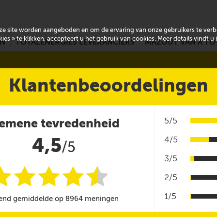
onze site worden aangeboden en om de ervaring van onze gebruikers te ver
es » te klikken, accepteert u het gebruik van cookies. Meer details vindt u
EN
TOTALENERGIES LEVERANCIERS
MAZOUT VAN A TO
Klantenbeoordelingen
5/5
emene tevredenheid
4,5
4/5
/5
3/5
i
i
i
i
i
@
2/5
1/5
end gemiddelde op 8964 meningen