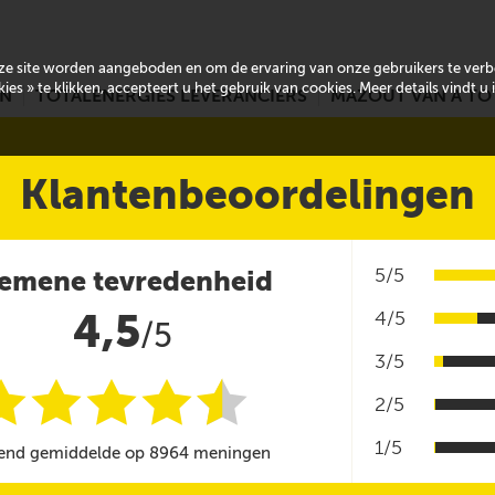
onze site worden aangeboden en om de ervaring van onze gebruikers te ver
es » te klikken, accepteert u het gebruik van cookies. Meer details vindt u
EN
TOTALENERGIES LEVERANCIERS
MAZOUT VAN A TO
Klantenbeoordelingen
5/5
emene tevredenheid
4,5
4/5
/5
3/5
i
i
i
i
i
@
2/5
1/5
end gemiddelde op 8964 meningen