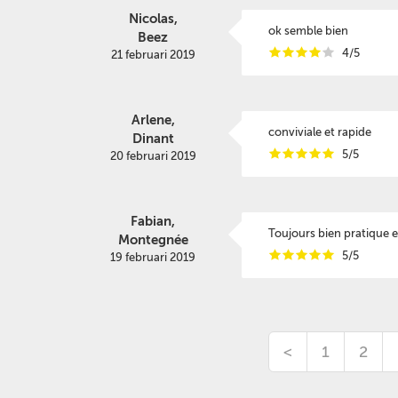
Nicolas,
ok semble bien
Beez
i
i
i
i
i
4/5
21 februari 2019
Arlene,
conviviale et rapide
Dinant
i
i
i
i
i
5/5
20 februari 2019
Fabian,
Toujours bien pratique et
Montegnée
i
i
i
i
i
5/5
19 februari 2019
<
1
2