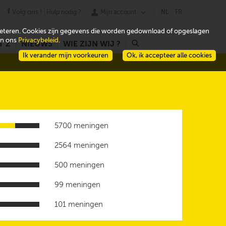
Volg ons !
Hulp nodig ?
Mijn account
NL
FR
beteren. Cookies zijn gegevens die worden gedownload of opgeslagen
 in ons
Privacybeleid
.
T Z
NIEUWS
WIE ZIJN WIJ ?
r
Ik verander mijn voorkeuren
Ok, ik accepteer alle cookies
5700 meningen
2564 meningen
500 meningen
99 meningen
101 meningen