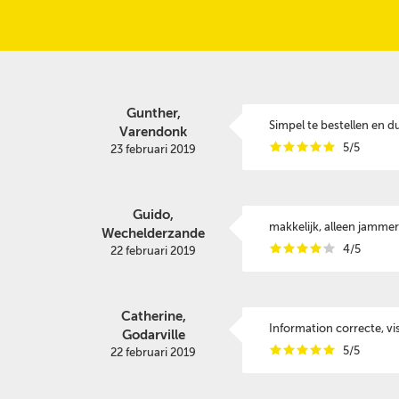
Gunther,
Simpel te bestellen en d
Varendonk
i
i
i
i
i
5/5
23 februari 2019
Guido,
makkelijk, alleen jammer
Wechelderzande
i
i
i
i
i
4/5
22 februari 2019
Catherine,
Information correcte, vis
Godarville
i
i
i
i
i
5/5
22 februari 2019