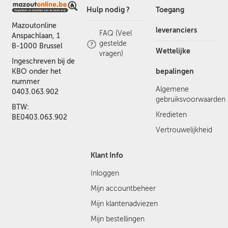
Hulp nodig ?
Toegang
Mazoutonline
leveranciers
FAQ (Veel
Anspachlaan, 1
gestelde
B-1000 Brussel
Wettelijke
vragen)
Ingeschreven bij de
bepalingen
KBO onder het
nummer
Algemene
0403.063.902
gebruiksvoorwaarden
BTW:
Kredieten
BE0403.063.902
Vertrouwelijkheid
Klant Info
Inloggen
Mijn accountbeheer
Mijn klantenadviezen
Mijn bestellingen