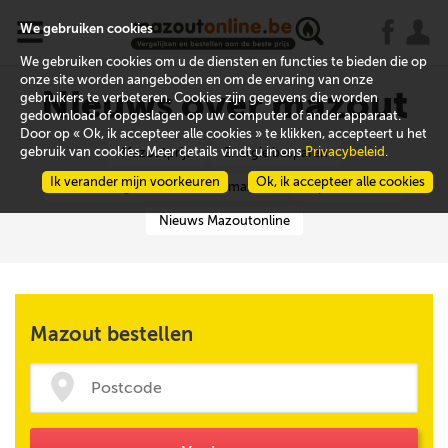
x
j
u
We gebruiken cookies
We gebruiken cookies om u de diensten en functies te bieden die op
onze site worden aangeboden en om de ervaring van onze
Nieuws over mazout
gebruikers te verbeteren. Cookies zijn gegevens die worden
gedownload of opgeslagen op uw computer of ander apparaat.
Door op « Ok, ik accepteer alle cookies » te klikken, accepteert u het
gebruik van cookies. Meer details vindt u in ons
Privacybeleid
.
Mazoutprijs
Energie besparen
Ik verander mijn voorkeuren
Ok, ik accepteer alle cookies
Verwarmingsinstallatie voor mazout
Tips en advies
Nieuws Mazoutonline
Mazout bestellen