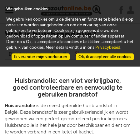
x
j
u
We gebruiken cookies
We gebruiken cookies om u de diensten en functies te bieden die op
onze site worden aangeboden en om de ervaring van onze
gebruikers te verbeteren. Cookies zijn gegevens die worden
Wat is huisbrandolie?
gedownload of opgeslagen op uw computer of ander apparaat.
Door op « Ok, ik accepteer alle cookies » te klikken, accepteert u het
gebruik van cookies. Meer details vindt u in ons
Privacybeleid
.
Dit artikel delen
Ik verander mijn voorkeuren
Ok, ik accepteer alle cookies
Huisbrandolie: een vlot verkrijgbare,
goed controleerbare en eenvoudig te
gebruiken brandstof
Huisbrandolie
is de meest gebruikte huisbrandstof in
België. Deze brandstof is zeer gebruiksvriendelijk en wordt
gewonnen via een perfect gecontroleerd productieproces.
Huisbrandolie is het hele jaar door beschikbaar en dient om
te worden verbrand in een ketel of kachel.