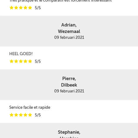
Très pratique et le comparatif est forcément intéressant
i
i
i
i
i
5/5
Adrian,
Wezemaal
09 februari 2021
HEEL GOED!
i
i
i
i
i
5/5
Pierre,
Dilbeek
09 februari 2021
Service facile et rapide
i
i
i
i
i
5/5
Stephanie,