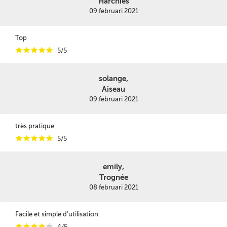
Harchies
09 februari 2021
Top
i
i
i
i
i
5/5
solange,
Aiseau
09 februari 2021
très pratique
i
i
i
i
i
5/5
emily,
Trognée
08 februari 2021
Facile et simple d’utilisation.
i
i
i
i
i
4/5