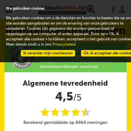
x
j
u
We gebruiken cookies
We gebruiken cookies om u de diensten en functies te bieden die op on
site worden aangeboden en om de ervaring van onze gebruikers te
Klantenbeoordelingen
verbeteren. Cookies zijn gegevens die worden gedownload of
opgeslagen op uw computer of ander apparaat. Door op « Ok, ik
accepteer alle cookies » te klikken, accepteert u het gebruik van cookies
Meer details vindt u in ons
Privacybeleid
.
De evaluaties worden verzameld door eKomi,
Ik verander mijn voorkeuren
Ok, ik accepteer alle cooki
een onafhankelijke maatschappij die de
transparantie en de authenticiteit van de
klantenbeoordelingen waarborgt.
Algemene tevredenheid
4,5
/5
i
i
i
i
i
@
Berekend gemiddelde op 8964 meningen