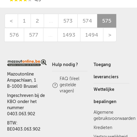
<
1
2
…
573
574
575
576
577
…
1493
1494
>
Hulp nodig ?
Toegang
Mazoutonline
leveranciers
FAQ (Veel
Anspachlaan, 1
gestelde
B-1000 Brussel
Wettelijke
vragen)
Ingeschreven bij de
bepalingen
KBO onder het
nummer
Algemene
0403.063.902
gebruiksvoorwaarden
BTW:
Kredieten
BE0403.063.902
Vertrouwelijkheid