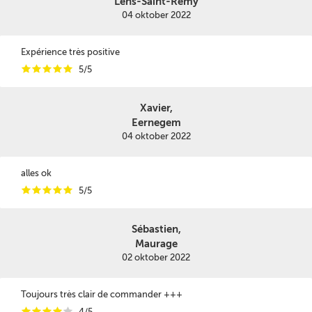
Lens-Saint-Remy
04 oktober 2022
Expérience très positive
i
i
i
i
i
5/5
Xavier,
Eernegem
04 oktober 2022
alles ok
i
i
i
i
i
5/5
Sébastien,
Maurage
02 oktober 2022
Toujours très clair de commander +++
i
i
i
i
i
4/5