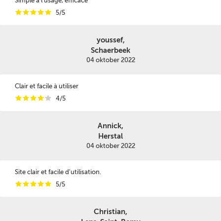
Simple à l'usage, efficace
i
i
i
i
i
5/5
youssef,
Schaerbeek
04 oktober 2022
Clair et facile à utiliser
i
i
i
i
i
4/5
Annick,
Herstal
04 oktober 2022
Site clair et facile d'utilisation.
i
i
i
i
i
5/5
Christian,