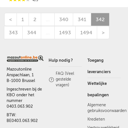
<
1
2
…
340
341
342
343
344
…
1493
1494
>
Hulp nodig ?
Toegang
Mazoutonline
leveranciers
FAQ (Veel
Anspachlaan, 1
gestelde
B-1000 Brussel
Wettelijke
vragen)
Ingeschreven bij de
bepalingen
KBO onder het
nummer
Algemene
0403.063.902
gebruiksvoorwaarden
BTW:
Kredieten
BE0403.063.902
Vertrouwelijkheid