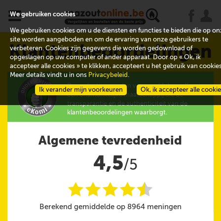
x
j
u
We gebruiken cookies
We gebruiken cookies om u de diensten en functies te bieden die op on
site worden aangeboden en om de ervaring van onze gebruikers te
Klantenbeoordelingen
verbeteren. Cookies zijn gegevens die worden gedownload of
opgeslagen op uw computer of ander apparaat. Door op « Ok, ik
accepteer alle cookies » te klikken, accepteert u het gebruik van cookies
Meer details vindt u in ons
Privacybeleid
.
De evaluaties worden verzameld door eKomi,
Ik verander mijn voorkeuren
Ok, ik accepteer alle cooki
een onafhankelijke maatschappij die de
transparantie en de authenticiteit van de
klantenbeoordelingen waarborgt.
Algemene tevredenheid
4,5
/5
i
i
i
i
i
@
Berekend gemiddelde op 8964 meningen