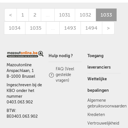
<
1
2
…
1031
1032
1033
1034
1035
…
1493
1494
>
Hulp nodig ?
Toegang
Mazoutonline
leveranciers
FAQ (Veel
Anspachlaan, 1
gestelde
B-1000 Brussel
Wettelijke
vragen)
Ingeschreven bij de
bepalingen
KBO onder het
nummer
Algemene
0403.063.902
gebruiksvoorwaarden
BTW:
Kredieten
BE0403.063.902
Vertrouwelijkheid