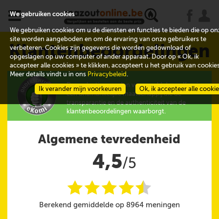
x
j
u
We gebruiken cookies
We gebruiken cookies om u de diensten en functies te bieden die op on
site worden aangeboden en om de ervaring van onze gebruikers te
Klantenbeoordelingen
verbeteren. Cookies zijn gegevens die worden gedownload of
opgeslagen op uw computer of ander apparaat. Door op « Ok, ik
accepteer alle cookies » te klikken, accepteert u het gebruik van cookies
Meer details vindt u in ons
Privacybeleid
.
De evaluaties worden verzameld door eKomi,
Ik verander mijn voorkeuren
Ok, ik accepteer alle cooki
een onafhankelijke maatschappij die de
transparantie en de authenticiteit van de
klantenbeoordelingen waarborgt.
Algemene tevredenheid
4,5
/5
i
i
i
i
i
@
Berekend gemiddelde op 8964 meningen