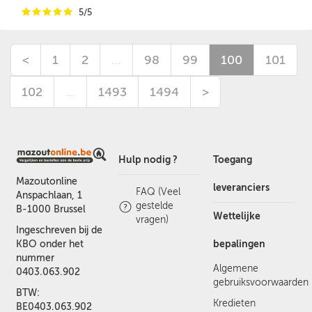
i
i
i
i
i
5/5
<
1
2
…
98
99
100
101
102
…
1493
1494
>
Hulp nodig ?
Toegang
Mazoutonline
leveranciers
FAQ (Veel
Anspachlaan, 1
gestelde
B-1000 Brussel
Wettelijke
vragen)
Ingeschreven bij de
bepalingen
KBO onder het
nummer
Algemene
0403.063.902
gebruiksvoorwaarden
BTW:
Kredieten
BE0403.063.902