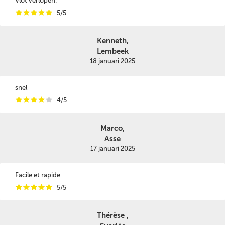
Vlot verlopen.
i
i
i
i
i
5/5
Kenneth,
Lembeek
18 januari 2025
snel
i
i
i
i
i
4/5
Marco,
Asse
17 januari 2025
Facile et rapide
i
i
i
i
i
5/5
Thérèse ,