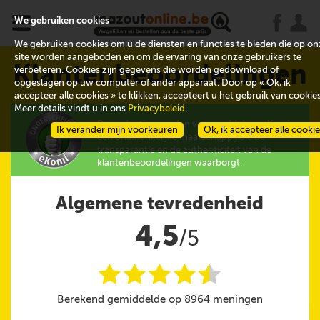
x
j
u
We gebruiken cookies
We gebruiken cookies om u de diensten en functies te bieden die op on
site worden aangeboden en om de ervaring van onze gebruikers te
Klantenbeoordelingen
verbeteren. Cookies zijn gegevens die worden gedownload of
opgeslagen op uw computer of ander apparaat. Door op « Ok, ik
accepteer alle cookies » te klikken, accepteert u het gebruik van cookies
Meer details vindt u in ons
Privacybeleid
.
De evaluaties worden verzameld door eKomi,
Ik verander mijn voorkeuren
Ok, ik accepteer alle cooki
een onafhankelijke maatschappij die de
transparantie en de authenticiteit van de
klantenbeoordelingen waarborgt.
Algemene tevredenheid
4,5
/5
i
i
i
i
i
@
Berekend gemiddelde op 8964 meningen