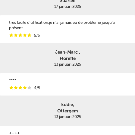
Suarlée
17 januari 2025
très facile d'utilisation,je n'ai jamais eu de problème jusqu’à
présent
i
i
i
i
i
5/5
Jean-Marc ,
Floreffe
13 januari 2025
****
i
i
i
i
i
4/5
Eddie,
Ottergem
13 januari 2025
++++