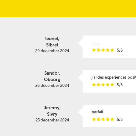
leonel,
........
Sibret
i
i
i
i
i
5/5
29 december 2024
Sandor,
j'ai des experiences posi
Obourg
i
i
i
i
i
5/5
26 december 2024
Jeremy,
parfait
Sivry
i
i
i
i
i
5/5
25 december 2024