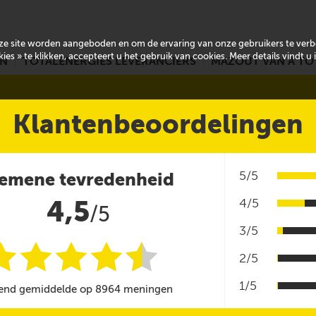
onze site worden aangeboden en om de ervaring van onze gebruikers te ver
es » te klikken, accepteert u het gebruik van cookies. Meer details vindt u
EN
TOTALENERGIES LEVERANCIERS
MAZOUT VAN A TO
Klantenbeoordelingen
5/5
emene tevredenheid
4,5
4/5
/5
3/5
i
i
i
i
i
@
2/5
1/5
end gemiddelde op 8964 meningen