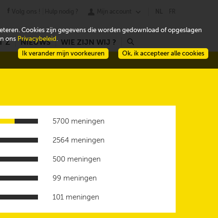
Volg ons !
Hulp nodig ?
Mijn account
NL
FR
beteren. Cookies zijn gegevens die worden gedownload of opgeslagen
 in ons
Privacybeleid
.
T Z
NIEUWS
WIE ZIJN WIJ ?
r
Ik verander mijn voorkeuren
Ok, ik accepteer alle cookies
5700 meningen
2564 meningen
500 meningen
99 meningen
101 meningen