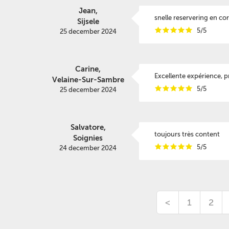
Jean,
snelle reservering en cor
Sijsele
i
i
i
i
i
5/5
25 december 2024
Carine,
Excellente expérience, pr
Velaine-Sur-Sambre
i
i
i
i
i
5/5
25 december 2024
Salvatore,
toujours très content
Soignies
i
i
i
i
i
5/5
24 december 2024
<
1
2