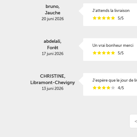
bruno,
J'attends la livraison
Jauche
i
i
i
i
i
5/5
20 juni 2026
abdelali,
Un vrai bonheur merci
Forêt
i
i
i
i
i
5/5
17 juni 2026
CHRISTINE,
J'espère que le jour de 
Libramont-Chevigny
i
i
i
i
i
4/5
13 juni 2026