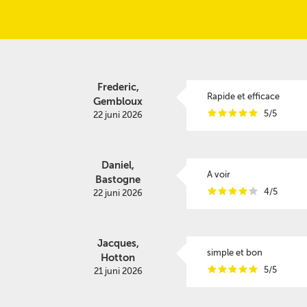
Frederic,
Rapide et efficace
Gembloux
i
i
i
i
i
5/5
22 juni 2026
Daniel,
A voir
Bastogne
i
i
i
i
i
4/5
22 juni 2026
Jacques,
simple et bon
Hotton
i
i
i
i
i
5/5
21 juni 2026