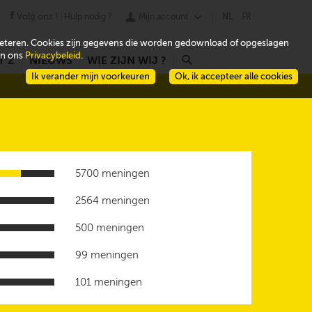
Volg ons !
Hulp nodig ?
Mijn account
NL
FR
beteren. Cookies zijn gegevens die worden gedownload of opgeslagen
 in ons
Privacybeleid
.
T Z
NIEUWS
WIE ZIJN WIJ ?
r
Ik verander mijn voorkeuren
Ok, ik accepteer alle cookies
5700 meningen
2564 meningen
500 meningen
99 meningen
101 meningen