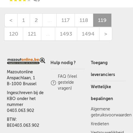
<
1
2
…
117
118
119
120
121
…
1493
1494
>
Hulp nodig ?
Toegang
Mazoutonline
leveranciers
FAQ (Veel
Anspachlaan, 1
gestelde
B-1000 Brussel
Wettelijke
vragen)
Ingeschreven bij de
bepalingen
KBO onder het
nummer
Algemene
0403.063.902
gebruiksvoorwaarden
BTW:
Kredieten
BE0403.063.902
Vertrouwelijkheid