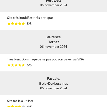
Péruwelz
06 november 2024
Site très intuitif est très pratique
i
i
i
i
i
5/5
Laurence,
Ternat
06 november 2024
Très bien. Dommage de ne pas pouvoir payer via VISA
i
i
i
i
i
5/5
Pascale,
Bois-De-Lessines
05 november 2024
Site facile à utiliser
i
i
i
i
i
4/5