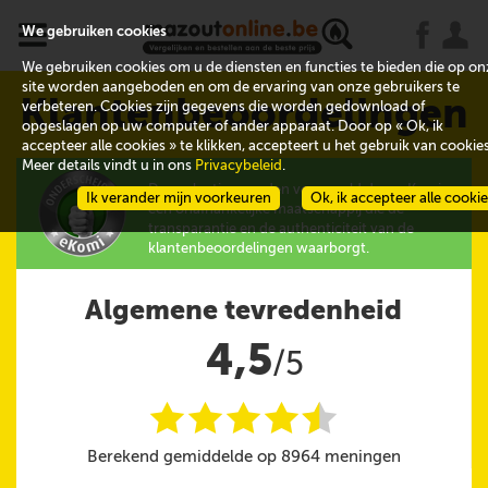
x
j
u
We gebruiken cookies
We gebruiken cookies om u de diensten en functies te bieden die op on
site worden aangeboden en om de ervaring van onze gebruikers te
Klantenbeoordelingen
verbeteren. Cookies zijn gegevens die worden gedownload of
opgeslagen op uw computer of ander apparaat. Door op « Ok, ik
accepteer alle cookies » te klikken, accepteert u het gebruik van cookies
Meer details vindt u in ons
Privacybeleid
.
De evaluaties worden verzameld door eKomi,
Ik verander mijn voorkeuren
Ok, ik accepteer alle cooki
een onafhankelijke maatschappij die de
transparantie en de authenticiteit van de
klantenbeoordelingen waarborgt.
Algemene tevredenheid
4,5
/5
i
i
i
i
i
@
Berekend gemiddelde op 8964 meningen