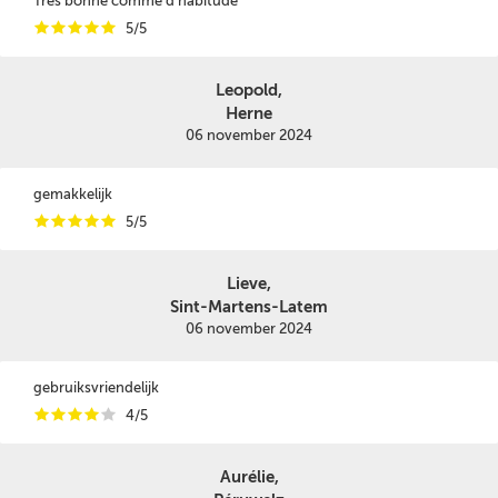
Très bonne comme d habitude
i
i
i
i
i
5/5
Leopold,
Herne
06 november 2024
gemakkelijk
i
i
i
i
i
5/5
Lieve,
Sint-Martens-Latem
06 november 2024
gebruiksvriendelijk
i
i
i
i
i
4/5
Aurélie,