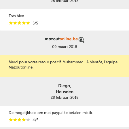
28 februari 2018
Très bien
i
i
i
i
i
5/5
09 maart 2018
Merci pour votre retour positif, Muhammed ! A bientôt, l'équipe
Mazoutonline.
Diego,
Heusden
28 februari 2018
De mogelijkheid om met paypal te betalen mis ik.
i
i
i
i
i
4/5