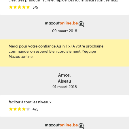
c'est très pratique, facile et rapide. Les fournisseurs sont sérieux
i
i
i
i
i
5/5
09 maart 2018
Merci pour votre confiance Alain ! :-) A votre prochaine
commande, on espère! Bien cordialement, l'équipe
Mazoutonline.
Amos,
Aiseau
01 maart 2018
faciiter à tout les niveaux..
i
i
i
i
i
4/5