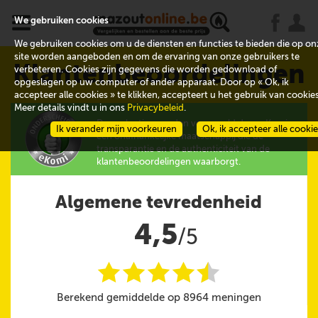
x
j
u
We gebruiken cookies
We gebruiken cookies om u de diensten en functies te bieden die op on
site worden aangeboden en om de ervaring van onze gebruikers te
Klantenbeoordelingen
verbeteren. Cookies zijn gegevens die worden gedownload of
opgeslagen op uw computer of ander apparaat. Door op « Ok, ik
accepteer alle cookies » te klikken, accepteert u het gebruik van cookies
Meer details vindt u in ons
Privacybeleid
.
De evaluaties worden verzameld door eKomi,
Ik verander mijn voorkeuren
Ok, ik accepteer alle cooki
een onafhankelijke maatschappij die de
transparantie en de authenticiteit van de
klantenbeoordelingen waarborgt.
Algemene tevredenheid
4,5
/5
i
i
i
i
i
@
Berekend gemiddelde op 8964 meningen