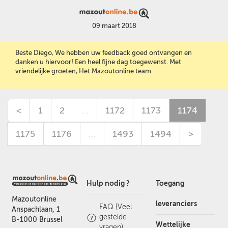
09 maart 2018
Beste Diego, We hebben uw feedback goed ontvangen en
danken u hiervoor! Een heel fijne dag toegewenst. Met
vriendelijke groeten, Het Mazoutonline team.
<
1
2
…
1172
1173
1174
1175
1176
…
1493
1494
>
Hulp nodig ?
Toegang
Mazoutonline
leveranciers
FAQ (Veel
Anspachlaan, 1
gestelde
B-1000 Brussel
Wettelijke
vragen)