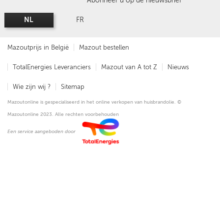
Abonneer u op de nieuwsbrief
NL
FR
Mazoutprijs in België
Mazout bestellen
TotalEnergies Leveranciers
Mazout van A tot Z
Nieuws
Wie zijn wij ?
Sitemap
Mazoutonline is gespecialiseerd in het online verkopen van huisbrandolie. ©
Mazoutonline 2023. Alle rechten voorbehouden
Een service aangeboden door